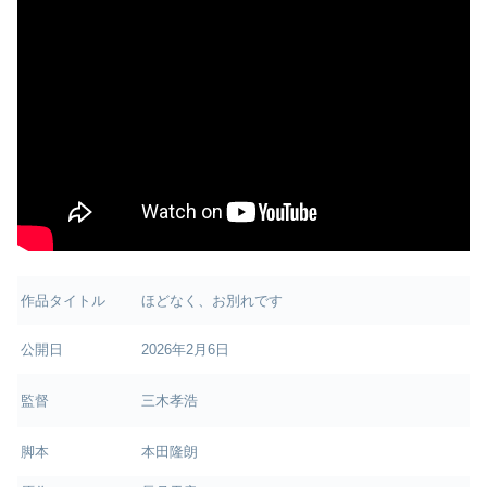
作品タイトル
ほどなく、お別れです
公開日
2026年2月6日
監督
三木孝浩
脚本
本田隆朗