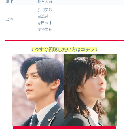
原作
長月天音
浜辺美波
目黒蓮
出演
志田未来
渡邊圭祐
↓ 今すぐ視聴したい方はコチラ ↓