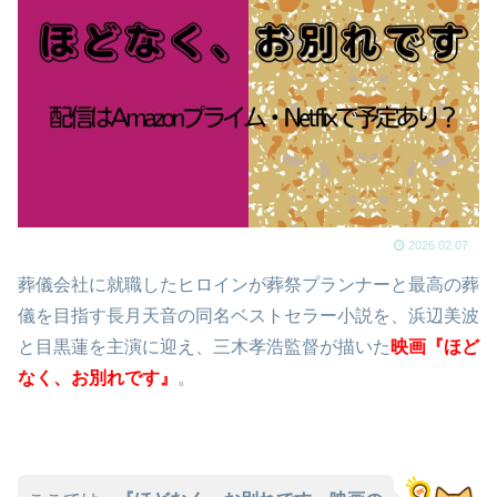
2026.02.07
葬儀会社に就職したヒロインが葬祭プランナーと最高の葬
儀を目指す長月天音の同名ベストセラー小説を、浜辺美波
と目黒蓮を主演に迎え、三木孝浩監督が描いた
映画『ほど
なく、お別れです』
。