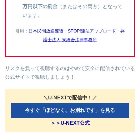
万円以下の罰金
（またはその両方）となって
います。
引用：
日本民間放送連盟
・
STOP!違法アップロード
・
弁
護士法人 泉総合法律事務所
リスクを負って視聴するのはやめて安全に配信されている
公式サイトで視聴しましょう！
＼U-NEXTで配信中！／
今すぐ「ほどなく、お別れです」を見る
＞＞U-NEXT公式