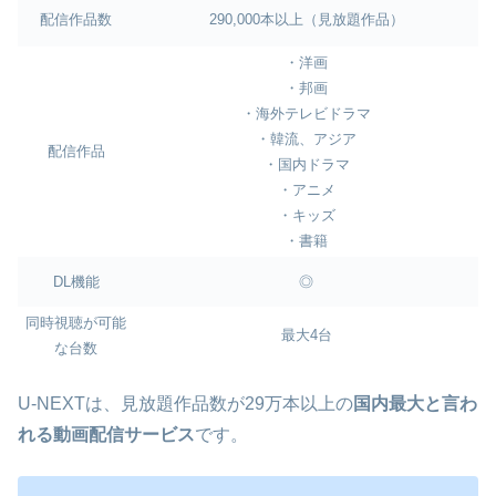
配信作品数
290,000本以上（見放題作品）
・洋画
・邦画
・海外テレビドラマ
・韓流、アジア
配信作品
・国内ドラマ
・アニメ
・キッズ
・書籍
DL機能
◎
同時視聴が可能
最大4台
な台数
U-NEXTは、見放題作品数が29万本以上の
国内最大と言わ
れる動画配信サービス
です。