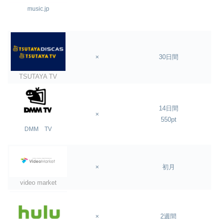
music.jp
×
30日間
TSUTAYA TV
14日間
×
550pt
DMM TV
×
初月
video market
×
2週間