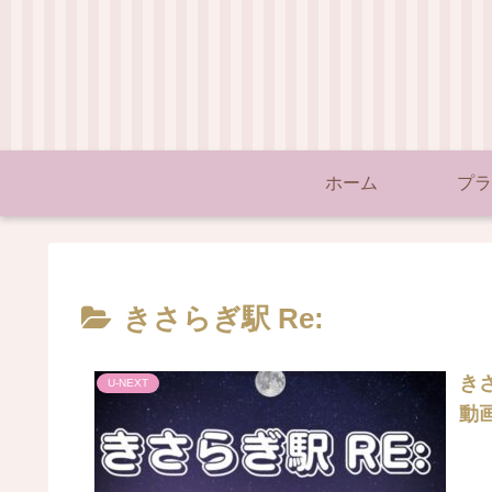
ホーム
プラ
きさらぎ駅 Re:
きさ
U-NEXT
動