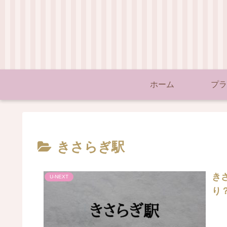
ホーム
プラ
きさらぎ駅
きさ
U-NEXT
り