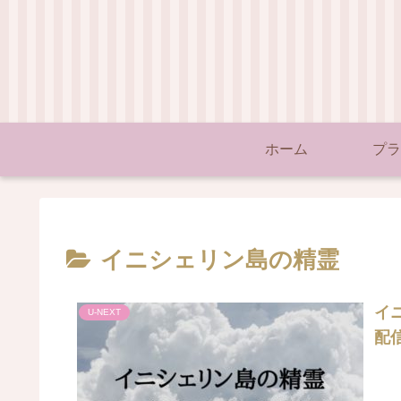
ホーム
プラ
イニシェリン島の精霊
イニ
U-NEXT
配