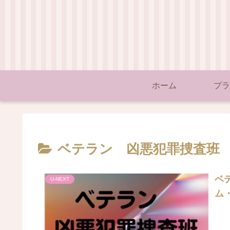
ホーム
プラ
ベテラン 凶悪犯罪捜査班
ベ
U-NEXT
ム・