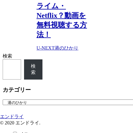
ライム・
Netflix？動画を
無料視聴する方
法！
U-NEXT
港のひかり
検索
検
索
カテゴリー
カ
テ
ゴ
エンドライ
リ
© 2020 エンドライ.
ー