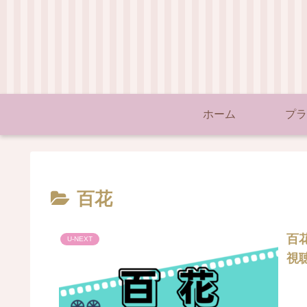
ホーム
プラ
百花
百花
U-NEXT
視