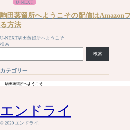
U-NEXT
駒田蒸留所へようこその配信はAmazonプ
る方法
U-NEXT
駒田蒸留所へようこそ
検索
検索
カテゴリー
カ
テ
ゴ
リ
エンドライ
ー
© 2020 エンドライ.