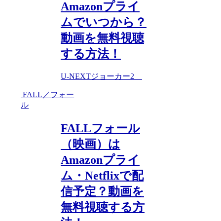
Amazonプライ
ムでいつから？
動画を無料視聴
する方法！
U-NEXT
ジョーカー2
FALL／フォー
ル
FALLフォール
（映画）は
Amazonプライ
ム・Netflixで配
信予定？動画を
無料視聴する方