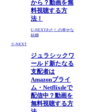
から？動画を無
料視聴する方
法！
U-NEXT
わたしの幸せな
結婚
U-NEXT
ジュラシックワ
ールド新たなる
支配者は
Amazonプライ
ム・Netflixdeで
配信中？動画を
無料視聴する方
法