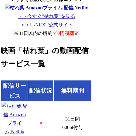
＞＞今すぐ”枯れ葉”を見る
＞＞U-NEXT公式サイト
※31日以内の解約で
0円視聴
※
映画「枯れ葉」の動画配信
サービス一覧
配信サー
配信状況
無料期間
ビス
31日間
×
600pt付与