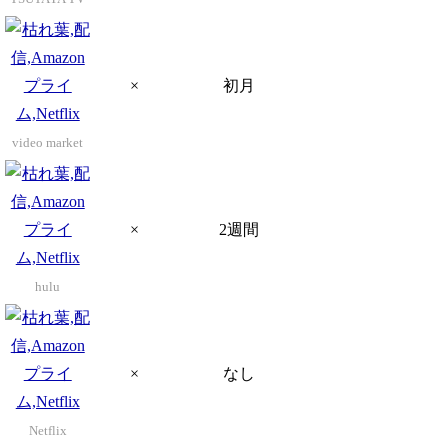
×
初月
video market
×
2週間
hulu
×
なし
Netflix