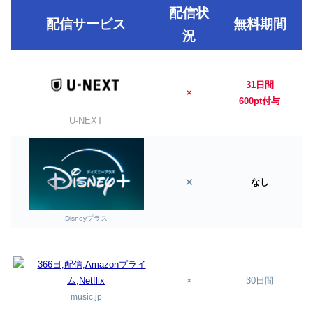
配信状
配信サービス
無料期間
況
31日間
×
600pt付与
U-NEXT
×
なし
Disneyプラス
×
30日間
music.jp