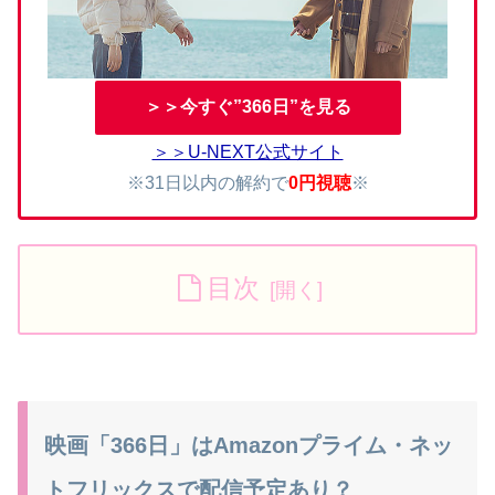
＞＞今すぐ”366日”を見る
＞＞U-NEXT公式サイト
※31日以内の解約で
0円視聴
※
目次
映画「366日」はAmazonプライム・ネッ
トフリックスで配信予定あり？