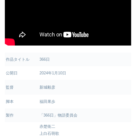
作品タイトル
366日
公開日
2024年1月10日
監督
新城毅彦
脚本
福田果歩
製作
「366日」物語委員会
赤楚衛二
上白石萌歌