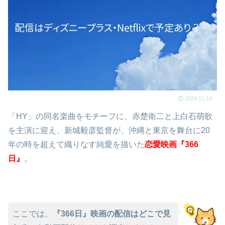
2024.11.10
「HY」の同名楽曲をモチーフに、赤楚衛二と上白石萌歌
を主演に迎え、新城毅彦監督が、沖縄と東京を舞台に20
年の時を超えて織りなす純愛を描いた
恋愛映画『366
日』
。
ここでは、
『366日』映画の配信はどこで見