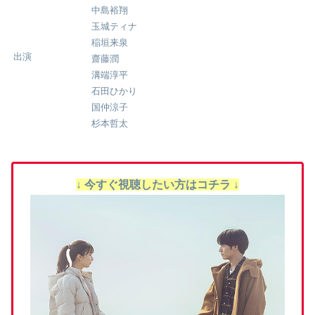
中島裕翔
玉城ティナ
稲垣来泉
出演
齋藤潤
溝端淳平
石田ひかり
国仲涼子
杉本哲太
↓ 今すぐ視聴したい方はコチラ ↓