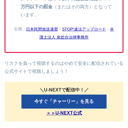
万円以下の罰金
（またはその両方）となって
います。
引用：
日本民間放送連盟
・
STOP!違法アップロード
・
弁
護士法人 泉総合法律事務所
リスクを負って視聴するのはやめて安全に配信されている
公式サイトで視聴しましょう！
＼U-NEXTで配信中！／
今すぐ「チャーリー」を見る
＞＞U-NEXT公式