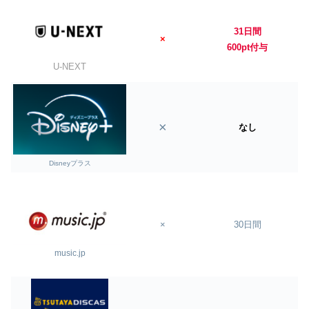
31日間
×
600pt付与
U-NEXT
×
なし
Disneyプラス
×
30日間
music.jp