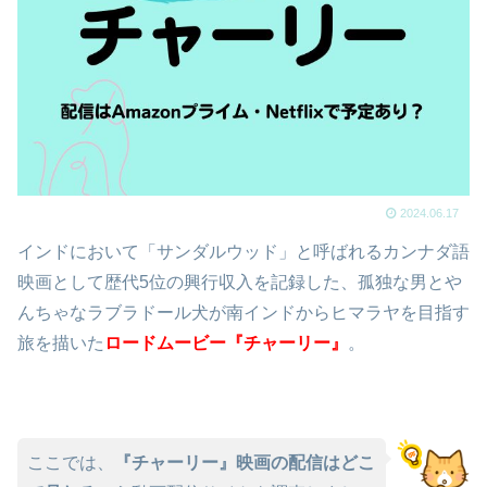
2024.06.17
インドにおいて「サンダルウッド」と呼ばれるカンナダ語
映画として歴代5位の興行収入を記録した、孤独な男とや
んちゃなラブラドール犬が南インドからヒマラヤを目指す
旅を描いた
ロードムービー『チャーリー』
。
ここでは、
『チャーリー』映画の配信はどこ