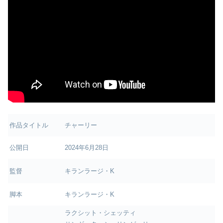
作品タイトル
チャーリー
公開日
2024年6月28日
監督
キランラージ・K
脚本
キランラージ・K
ラクシット・シェッティ