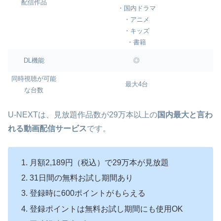
配信作品
・国内ドラマ
・アニメ
・キッズ
・書籍
DL機能
◎
同時視聴が可能
最大4台
な台数
U-NEXTは、見放題作品数が29万本以上の
国内最大と言わ
れる動画配信サービス
です。
月額2,189円（税込）で29万本が見放題
31日間の無料お試し期間あり
登録時に600ポイントがもらえる
登録ポイントは無料お試し期間にも使用OK