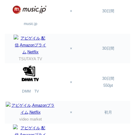
×
30日間
music.jp
×
30日間
TSUTAYA TV
30日間
×
550pt
DMM TV
×
初月
video market