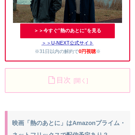
＞＞今すぐ”熱のあとに”を見る
＞＞U-NEXT公式サイト
※31日以内の解約で
0円視聴
※
目次
映画「熱のあとに」はAmazonプライム・
ネットフリックスで配信予定あり？