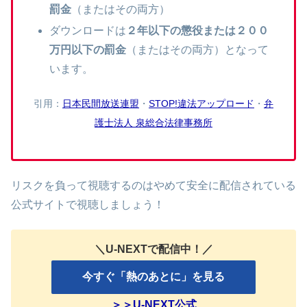
罰金
（またはその両方）
ダウンロードは
２年以下の懲役または２００
万円以下の罰金
（またはその両方）となって
います。
引用：
日本民間放送連盟
・
STOP!違法アップロード
・
弁
護士法人 泉総合法律事務所
リスクを負って視聴するのはやめて安全に配信されている
公式サイトで視聴しましょう！
＼U-NEXTで配信中！／
今すぐ「熱のあとに」を見る
＞＞U-NEXT公式