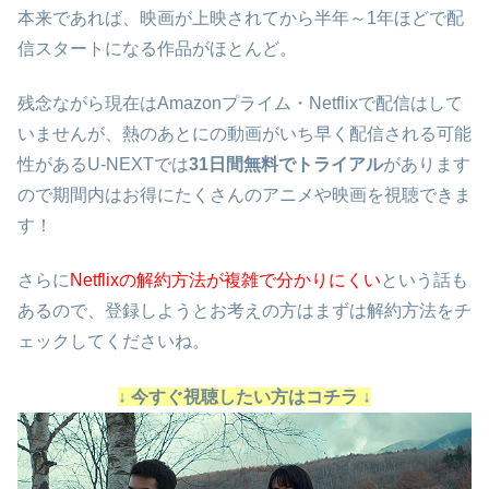
本来であれば、映画が上映されてから半年～1年ほどで配
信スタートになる作品がほとんど。
残念ながら現在はAmazonプライム・Netflixで配信はして
いませんが、熱のあとにの動画がいち早く配信される可能
性があるU-NEXTでは
31日間無料でトライアル
があります
ので期間内はお得にたくさんのアニメや映画を視聴できま
す！
さらに
Netflixの解約方法が複雑で分かりにくい
という話も
あるので、登録しようとお考えの方はまずは解約方法をチ
ェックしてくださいね。
↓ 今すぐ視聴したい方はコチラ ↓