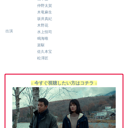
仲野太賀
木竜麻生
坂井真紀
木野花
出演
水上恒司
鳴海唯
楽駆
佐久本宝
松澤匠
↓ 今すぐ視聴したい方はコチラ ↓