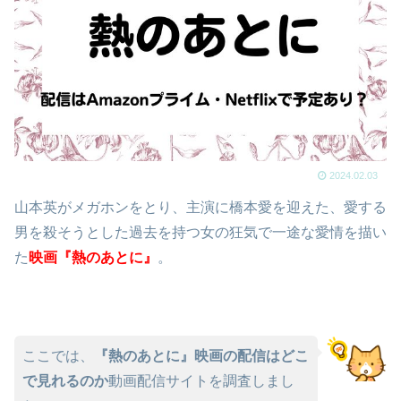
2024.02.03
山本英がメガホンをとり、主演に橋本愛を迎えた、愛する
男を殺そうとした過去を持つ女の狂気で一途な愛情を描い
た
映画『熱のあとに』
。
ここでは、
『熱のあとに』映画の配信はどこ
で見れるのか
動画配信サイトを調査しまし