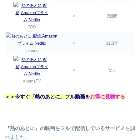
×
2週間
FOD
×
31日間
Lemino
×
なし
AbemaTV
＞＞今すぐ「熱のあとに」フル動画を
お得に視聴する
『熱のあとに』の映画をフルで配信しているサービス
を調
べました。