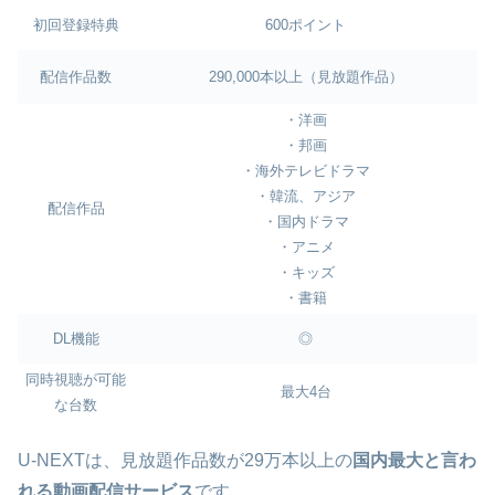
初回登録特典
600ポイント
配信作品数
290,000本以上（見放題作品）
・洋画
・邦画
・海外テレビドラマ
・韓流、アジア
配信作品
・国内ドラマ
・アニメ
・キッズ
・書籍
DL機能
◎
同時視聴が可能
最大4台
な台数
U-NEXTは、見放題作品数が29万本以上の
国内最大と言わ
れる動画配信サービス
です。