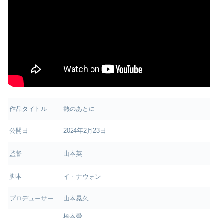
作品タイトル
熱のあとに
公開日
2024年2月23日
監督
山本英
脚本
イ・ナウォン
プロデューサー
山本晃久
橋本愛