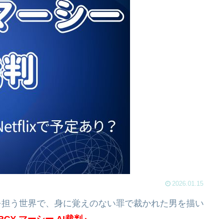
2026.01.15
を担う世界で、身に覚えのない罪で裁かれた男を描い
Y マーシー AI裁判』
。