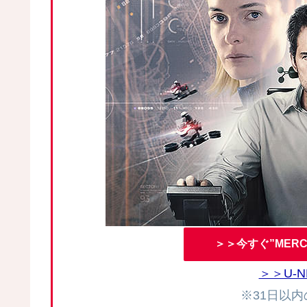
＞＞今すぐ”MERC
＞＞U-
※31日以