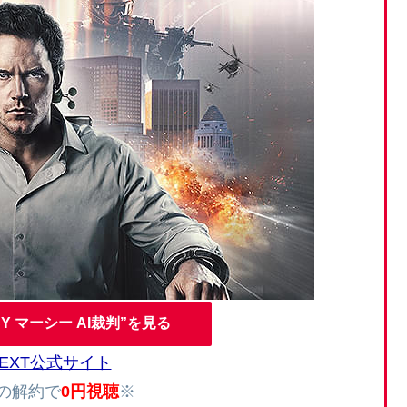
Y マーシー AI裁判”を見る
NEXT公式サイト
内の解約で
0円視聴
※