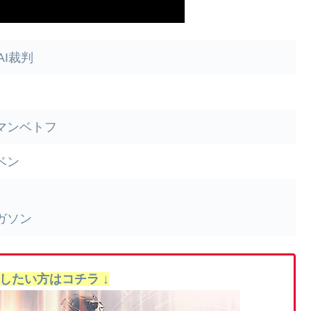
AI裁判
マンベトフ
ベン
ガソン
聴したい方はコチラ ↓