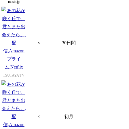
music.jp
×
30日間
TSUTAYA TV
×
初月