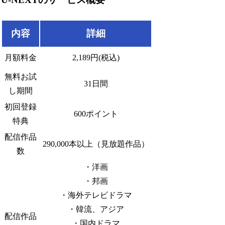
内容
詳細
月額料金
2,189円(税込)
無料お試
31日間
し期間
初回登録
600ポイント
特典
配信作品
290,000本以上（見放題作品）
数
・洋画
・邦画
・海外テレビドラマ
・韓流、アジア
配信作品
・国内ドラマ