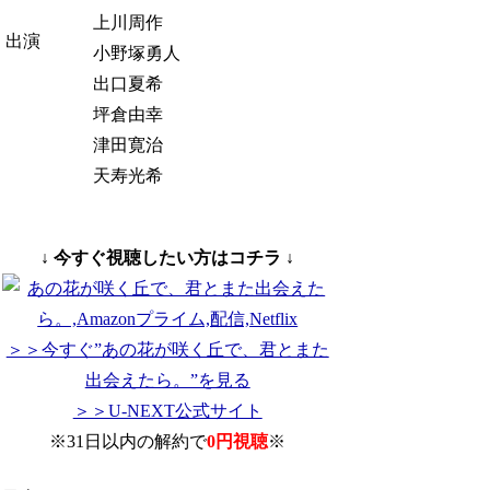
上川周作
出演
小野塚勇人
出口夏希
坪倉由幸
津田寛治
天寿光希
↓ 今すぐ視聴したい方はコチラ ↓
＞＞今すぐ”あの花が咲く丘で、君とまた
出会えたら。”を見る
＞＞U-NEXT公式サイト
※31日以内の解約で
0円視聴
※