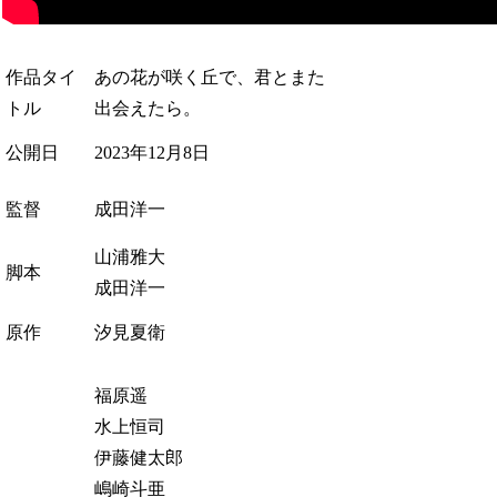
作品タイ
あの花が咲く丘で、君とまた
トル
出会えたら。
公開日
2023年12月8日
監督
成田洋一
山浦雅大
脚本
成田洋一
原作
汐見夏衛
福原遥
水上恒司
伊藤健太郎
嶋崎斗亜