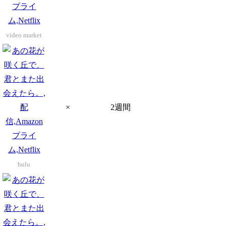
video market
×
2週間
hulu