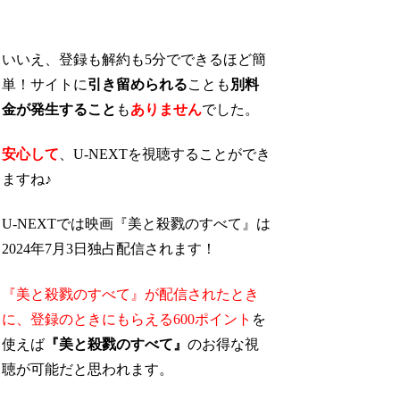
いいえ、登録も解約も5分でできるほど簡
単！サイトに
引き留められる
ことも
別料
金が発生すること
も
ありません
でした。
安心して
、U-NEXTを視聴することができ
ますね♪
U-NEXTでは映画『美と殺戮のすべて』は
2024年7月3日独占配信されます！
『美と殺戮のすべて』が配信されたとき
に、
登録のときにもらえる600ポイント
を
使えば
『美と殺戮のすべて』
のお得な視
聴が可能
だと思われます。