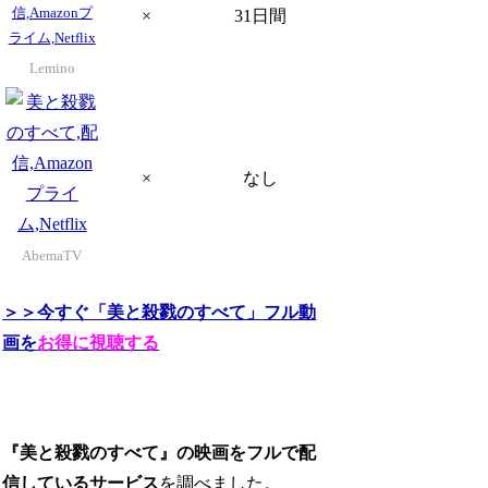
×
31日間
Lemino
×
なし
AbemaTV
＞＞今すぐ「美と殺戮のすべて」フル動
画を
お得に視聴する
『美と殺戮のすべて』の映画をフルで配
信しているサービス
を調べました。