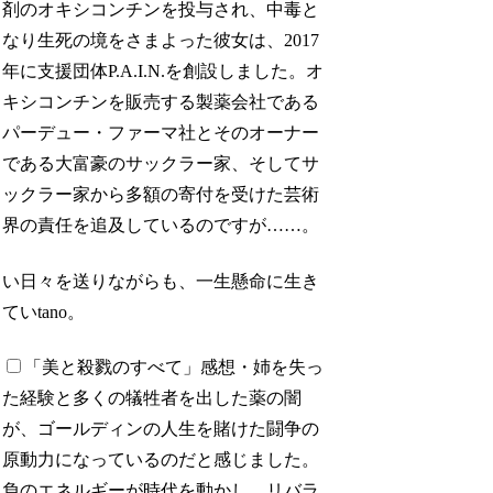
剤のオキシコンチンを投与され、中毒と
なり生死の境をさまよった彼女は、2017
年に支援団体P.A.I.N.を創設しました。オ
キシコンチンを販売する製薬会社である
パーデュー・ファーマ社とそのオーナー
である大富豪のサックラー家、そしてサ
ックラー家から多額の寄付を受けた芸術
界の責任を追及しているのですが……。
い日々を送りながらも、一生懸命に生き
ていtano。
「美と殺戮のすべて」感想
・姉を失っ
た経験と多くの犠牲者を出した薬の闇
が、ゴールディンの人生を賭けた闘争の
原動力になっているのだと感じました。
負のエネルギーが時代を動かし、リバラ