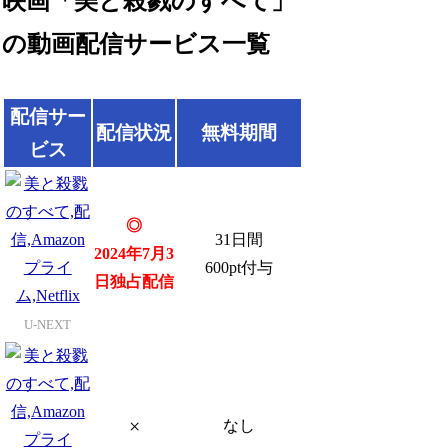
映画「美と殺戮のすべて」
の動画配信サービス一覧
配信サー
配信状況
無料期間
ビス
◎
31日間
2024年7月3
600pt付与
日
独占
配信
U-NEXT
×
なし