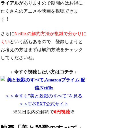
ライアル
がありますので期間内はお得に
たくさんのアニメや映画を視聴できま
す！
さらに
Netflixの解約方法が複雑で分かりに
くい
という話もあるので、登録しようと
お考えの方はまずは解約方法をチェック
してくださいね。
↓ 今すぐ視聴したい方はコチラ ↓
＞＞今すぐ”美と殺戮のすべて”を見る
＞＞U-NEXT公式サイト
※31日以内の解約で
0円視聴
※