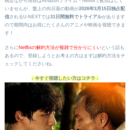
残念ながら現在はAmazonプライム・Netflixで配信はして
いませんが、盤上の向日葵の動画が
2026年3月15日独占配
信
されるU-NEXTでは
31日間無料でトライアル
があります
ので期間内はお得にたくさんのアニメや映画を視聴できま
す！
さらに
Netflixの解約方法が複雑で分かりにくい
という話も
あるので、登録しようとお考えの方はまずは解約方法をチ
ェックしてくださいね。
↓ 今すぐ視聴したい方はコチラ ↓