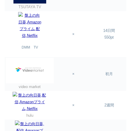
TSUTAYA TV
14日間
×
550pt
DMM TV
×
初月
video market
×
2週間
hulu