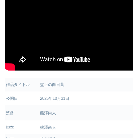
作品タイトル
盤上の向日葵
公開日
2025年10月31日
監督
熊澤尚人
脚本
熊澤尚人