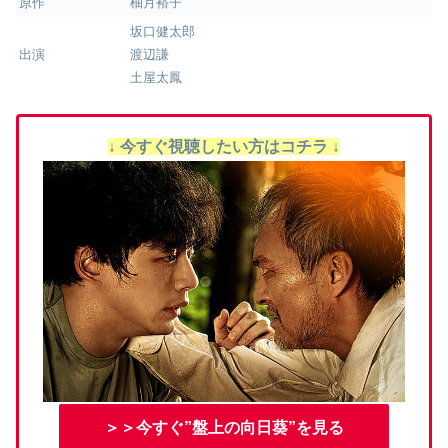
原作
柚月裕子
坂口健太郎
出演
渡辺謙
土屋太鳳
↓ 今すぐ視聴したい方はコチラ ↓
＞＞今すぐ”盤上の向日葵”を見る