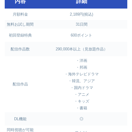
内容
詳細
月額料金
2,189円(税込)
無料お試し期間
31日間
初回登録特典
600ポイント
配信作品数
290,000本以上（見放題作品）
・洋画
・邦画
・海外テレビドラマ
・韓流、アジア
配信作品
・国内ドラマ
・アニメ
・キッズ
・書籍
DL機能
◎
同時視聴が可能