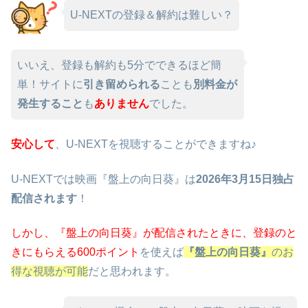
U-NEXTの登録＆解約は難しい？
いいえ、登録も解約も5分でできるほど簡
単！サイトに
引き留められる
ことも
別料金が
発生すること
も
ありません
でした。
安心して
、U-NEXTを視聴することができますね♪
U-NEXTでは映画『盤上の向日葵』は
2026年3月15日独占
配信されます
！
しかし、『盤上の向日葵』が配信されたときに、
登録のと
きにもらえる600ポイント
を使えば
『盤上の向日葵』
のお
得な視聴が可能
だと思われます。