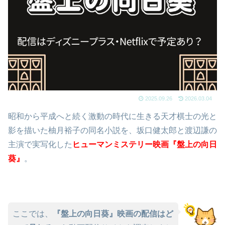
2025.09.26
2026.03.04
昭和から平成へと続く激動の時代に生きる天才棋士の光と
影を描いた柚月裕子の同名小説を、坂口健太郎と渡辺謙の
主演で実写化した
ヒューマンミステリー映画『盤上の向日
葵』
。
ここでは、
『盤上の向日葵』映画の配信はど