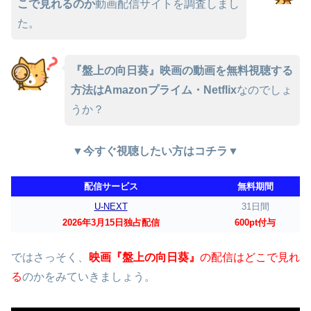
こで見れるのか
動画配信サイトを調査しまし
た。
『盤上の向日葵』映画の動画を無料視聴する
方法はAmazonプライム・Netflix
なのでしょ
うか？
▼今すぐ視聴したい方はコチラ▼
配信サービス
無料期間
U-NEXT
31日間
2026年3月15日独占配信
600pt付与
ではさっそく、
映画『盤上の向日葵』
の配信はどこで見れ
る
のかをみていきましょう。