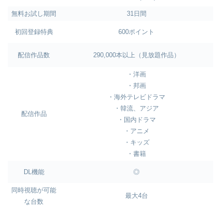
無料お試し期間
31日間
初回登録特典
600ポイント
配信作品数
290,000本以上（見放題作品）
・洋画
・邦画
・海外テレビドラマ
・韓流、アジア
配信作品
・国内ドラマ
・アニメ
・キッズ
・書籍
DL機能
◎
同時視聴が可能
最大4台
な台数