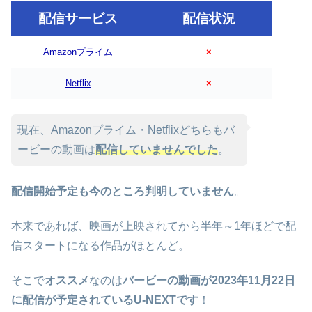
配信サービス
配信状況
Amazonプライム
×
Netflix
×
現在、Amazonプライム・Netflixどちらもバ
ービーの動画は
配信していませんでした
。
配信開始予定も今のところ判明していません
。
本来であれば、映画が上映されてから半年～1年ほどで配
信スタートになる作品がほとんど。
そこで
オススメ
なのは
バービーの動画が2023年11月22日
に配信が予定されているU-NEXTです
！