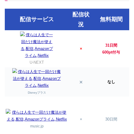
配信状
配信サービス
無料期間
況
31日間
×
600pt付与
U-NEXT
×
なし
Disneyプラス
×
30日間
music.jp