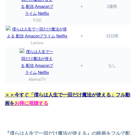
×
2週間
FOD
×
31日間
Lemino
×
なし
AbemaTV
＞＞今すぐ「僕らは人生で一回だけ魔法が使える」フル動
画を
お得に視聴する
『僕らは人生で一回だけ魔法が使える』の映画をフルで配