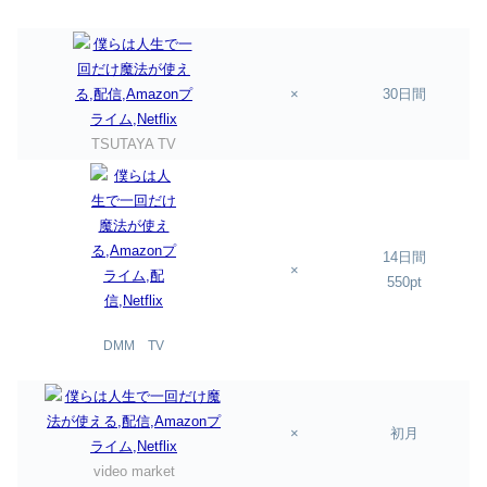
×
30日間
TSUTAYA TV
14日間
×
550pt
DMM TV
×
初月
video market