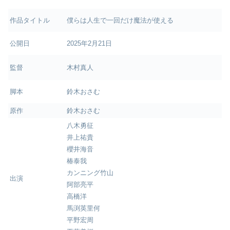
作品タイトル
僕らは人生で一回だけ魔法が使える
公開日
2025年2月21日
監督
木村真人
脚本
鈴木おさむ
原作
鈴木おさむ
八木勇征
井上祐貴
櫻井海音
椿泰我
カンニング竹山
出演
阿部亮平
高橋洋
馬渕英里何
平野宏周