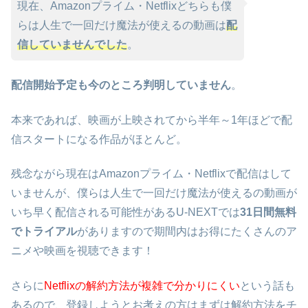
現在、Amazonプライム・Netflixどちらも僕
らは人生で一回だけ魔法が使えるの動画は
配
信していませんでした
。
配信開始予定も今のところ判明していません
。
本来であれば、映画が上映されてから半年～1年ほどで配
信スタートになる作品がほとんど。
残念ながら現在はAmazonプライム・Netflixで配信はして
いませんが、僕らは人生で一回だけ魔法が使えるの動画が
いち早く配信される可能性があるU-NEXTでは
31日間無料
でトライアル
がありますので期間内はお得にたくさんのア
ニメや映画を視聴できます！
さらに
Netflixの解約方法が複雑で分かりにくい
という話も
あるので、登録しようとお考えの方はまずは解約方法をチ