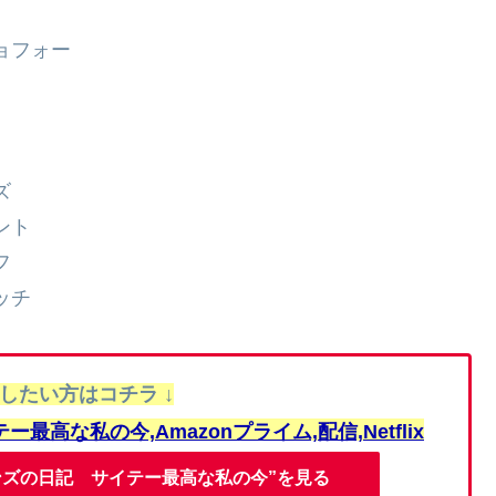
ョフォー
ズ
ント
フ
ッチ
聴したい方はコチラ ↓
ンズの日記 サイテー最高な私の今”を見る