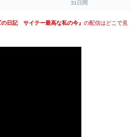
31日間
ズの日記 サイテー最高な私の今』
の配信はどこで見