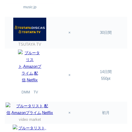
music.jp
×
30日間
TSUTAYA TV
14日間
×
550pt
DMM TV
×
初月
video market