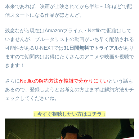
本来であれば、映画が上映されてから半年～1年ほどで配
信スタートになる作品がほとんど。
残念ながら現在はAmazonプライム・Netflixで配信はして
いませんが、ブルータリストの動画がいち早く配信される
可能性があるU-NEXTでは
31日間無料でトライアル
があり
ますので期間内はお得にたくさんのアニメや映画を視聴で
きます！
さらに
Netflixの解約方法が複雑で分かりにくい
という話も
あるので、登録しようとお考えの方はまずは解約方法をチ
ェックしてくださいね。
↓ 今すぐ視聴したい方はコチラ ↓