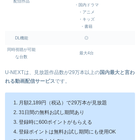
配信作品
・国内ドラマ
・アニメ
・キッズ
・書籍
DL機能
◎
同時視聴が可能
最大4台
な台数
U-NEXTは、見放題作品数が29万本以上の
国内最大と言わ
れる動画配信サービス
です。
月額2,189円（税込）で29万本が見放題
31日間の無料お試し期間あり
登録時に600ポイントがもらえる
登録ポイントは無料お試し期間にも使用OK