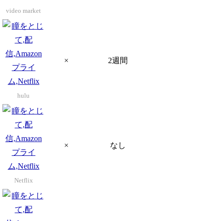
video market
×
2週間
hulu
×
なし
Netflix