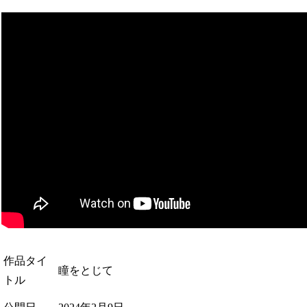
作品タイ
瞳をとじて
トル