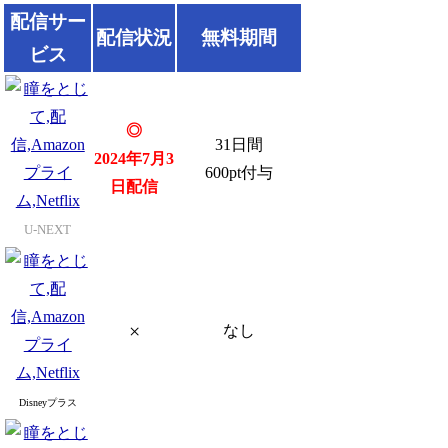
配信サー
配信状況
無料期間
ビス
◎
31日間
2024年7月3
600pt付与
日配信
U-NEXT
×
なし
Disneyプラス