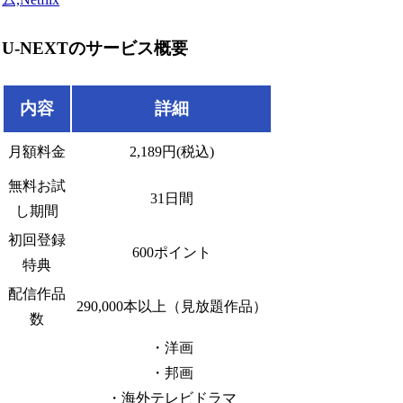
U-NEXTのサービス概要
内容
詳細
月額料金
2,189円(税込)
無料お試
31日間
し期間
初回登録
600ポイント
特典
配信作品
290,000本以上（見放題作品）
数
・洋画
・邦画
・海外テレビドラマ