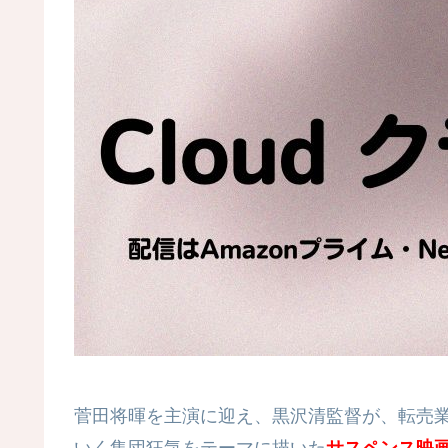
菅田将暉を主演に迎え、黒沢清監督が、転売
いく集団狂気をテーマに描いた
サスペンス映画