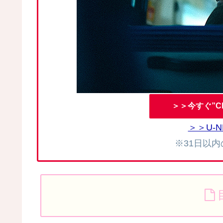
＞＞今すぐ”C
＞＞U-
※31日以