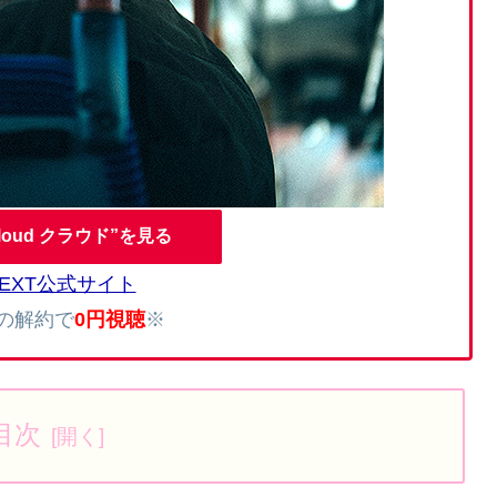
loud クラウド”を見る
NEXT公式サイト
内の解約で
0円視聴
※
目次