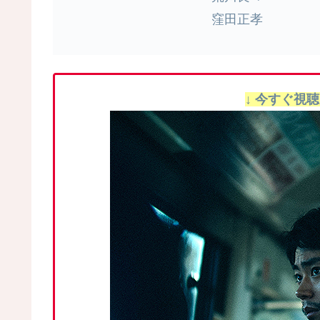
窪田正孝
↓ 今すぐ視