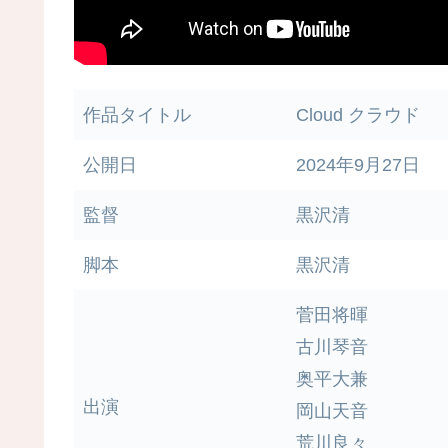
作品タイトル
Cloud クラウド
公開日
2024年9月27日
監督
黒沢清
脚本
黒沢清
菅田将暉
古川琴音
奥平大兼
出演
岡山天音
荒川良々