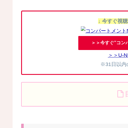
↓ 今すぐ視
＞＞今すぐ”コンパ
＞＞U-
※31日以