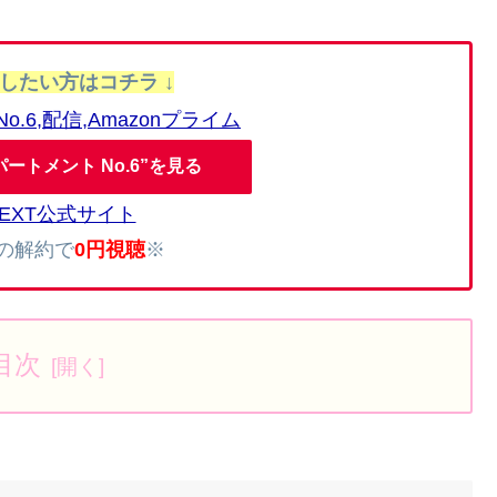
聴したい方はコチラ ↓
ートメント No.6”を見る
NEXT公式サイト
内の解約で
0円視聴
※
目次