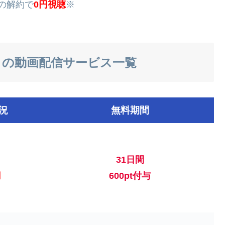
内の解約で
0円視聴
※
6」の動画配信サービス一覧
況
無料期間
31日間
円
600pt付与