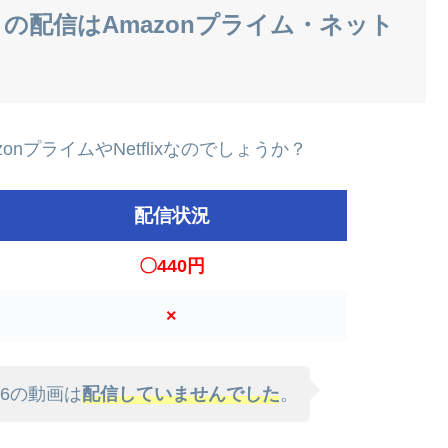
」の配信はAmazonプライム・ネット
onプライムやNetflixなのでしょうか？
配信状況
〇440円
×
.6の動画は
配信していませんでした
。