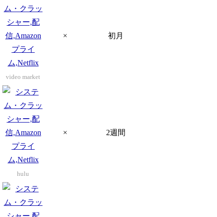
×
初月
video market
×
2週間
hulu