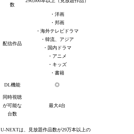
290,000本以上（見放題作品）
数
・洋画
・邦画
・海外テレビドラマ
・韓流、アジア
配信作品
・国内ドラマ
・アニメ
・キッズ
・書籍
DL機能
◎
同時視聴
が可能な
最大4台
台数
U-NEXTは、見放題作品数が29万本以上の