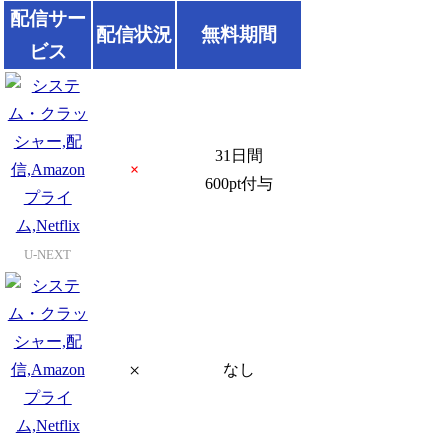
配信サー
配信状況
無料期間
ビス
31日間
×
600pt付与
U-NEXT
×
なし