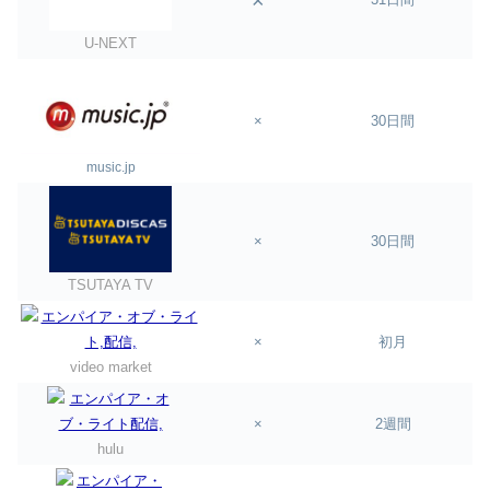
×
U-NEXT
×
30日間
music.jp
×
30日間
TSUTAYA TV
×
初月
video market
×
2週間
hulu