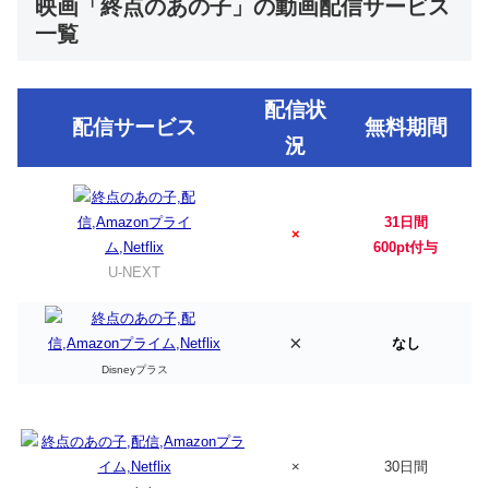
映画「終点のあの子」の動画配信サービス
一覧
配信状
配信サービス
無料期間
況
31日間
×
600pt付与
U-NEXT
×
なし
Disneyプラス
×
30日間