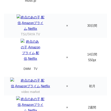
music.jp
×
30日間
TSUTAYA TV
14日間
×
550pt
DMM TV
×
初月
video market
×
2週間