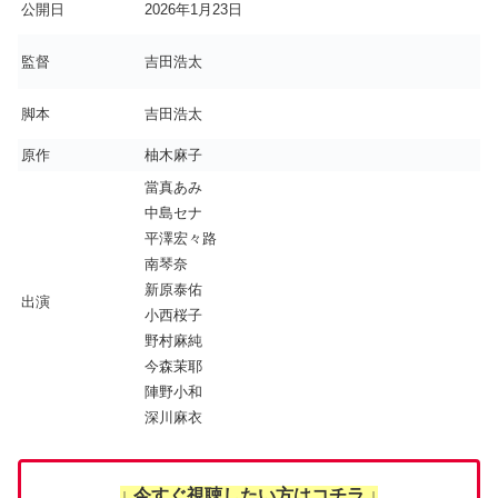
公開日
2026年1月23日
監督
吉田浩太
脚本
吉田浩太
原作
柚木麻子
當真あみ
中島セナ
平澤宏々路
南琴奈
新原泰佑
出演
小西桜子
野村麻純
今森茉耶
陣野小和
深川麻衣
↓ 今すぐ視聴したい方はコチラ ↓