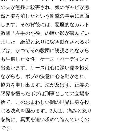
の夫が無残に殺害され、娘のギャビが忽
然と姿を消したという衝撃の事実に直面
します。その背後には、悪魔的なカルト
教団「左手の小径」の暗い影が潜んでい
ました。絶望と怒りに突き動かされるボ
ブは、かつてその教団に誘拐されながら
も生還した女性、ケース・ハーディンと
出会います。ケースは心に深い傷を抱え
ながらも、ボブの決意に心を動かされ、
協力を申し出ます。法が及ばず、正義の
限界を悟ったボブは刑事としての立場を
捨て、この忌まわしい闇の世界に身を投
じる決意を固めます。2人は、痛みと怒り
を胸に、真実を追い求めて進んでいくの
です。