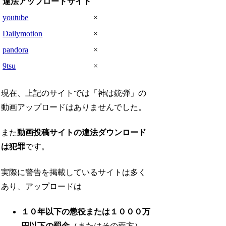
違法アップロードサイト
youtube
×
Dailymotion
×
pandora
×
9tsu
×
現在、上記のサイトでは「神は銃弾」の
動画アップロードはありませんでした。
また
動画投稿サイトの違法ダウンロード
は犯罪
です。
実際に警告を掲載しているサイトは多く
あり、アップロードは
１０年以下の懲役または１０００万
円以下の罰金
（またはその両方）