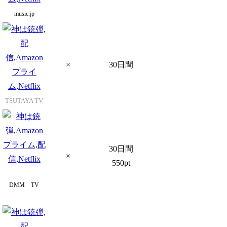
music.jp
×
30日間
TSUTAYA TV
30日間
×
550pt
DMM TV