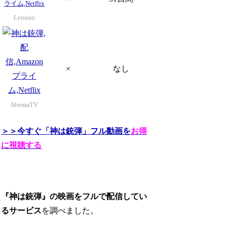
Lemino
×
なし
AbemaTV
＞＞今すぐ「神は銃弾」フル動画を
お得
に視聴する
『神は銃弾』の映画をフルで配信してい
るサービス
を調べました。