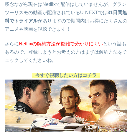
残念ながら現在はNetflixで配信はしていませんが、グラン
ツーリスモの動画が配信されているU-NEXTでは
31日間無
料でトライアル
がありますので期間内はお得にたくさんの
アニメや映画を視聴できます！
さらに
Netflixの解約方法が複雑で分かりにくい
という話も
あるので、登録しようとお考えの方はまずは解約方法をチ
ェックしてくださいね。
↓ 今すぐ視聴したい方はコチラ ↓