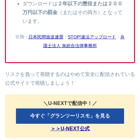
ダウンロードは
２年以下の懲役または２００
万円以下の罰金
（またはその両方）となって
います。
引用：
日本民間放送連盟
・
STOP!違法アップロード
・
弁
護士法人 泉総合法律事務所
リスクを負って視聴するのはやめて安全に配信されている
公式サイトで視聴しましょう！
＼U-NEXTで配信中！／
今すぐ「グランツーリスモ」を見る
＞＞U-NEXT公式