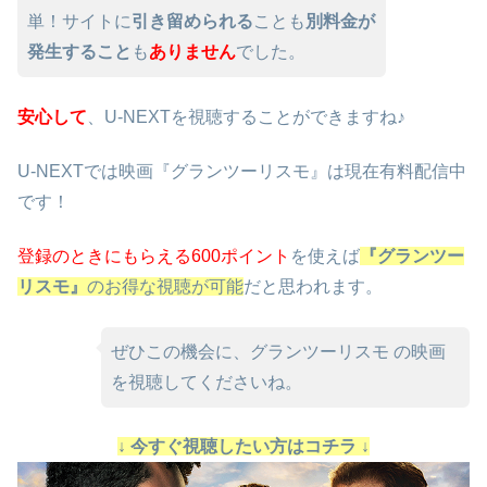
単！サイトに
引き留められる
ことも
別料金が
発生すること
も
ありません
でした。
安心して
、U-NEXTを視聴することができますね♪
U-NEXTでは映画『グランツーリスモ』は現在有料配信中
です！
登録のときにもらえる600ポイント
を使えば
『グランツー
リスモ』
のお得な視聴が可能
だと思われます。
ぜひこの機会に、グランツーリスモ の映画
を視聴してくださいね。
↓ 今すぐ視聴したい方はコチラ ↓