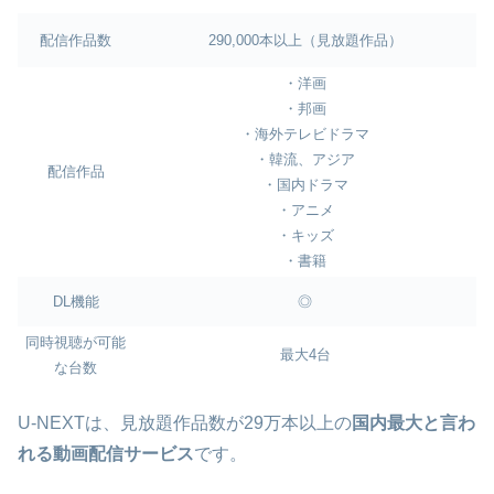
配信作品数
290,000本以上（見放題作品）
・洋画
・邦画
・海外テレビドラマ
・韓流、アジア
配信作品
・国内ドラマ
・アニメ
・キッズ
・書籍
DL機能
◎
同時視聴が可能
最大4台
な台数
U-NEXTは、見放題作品数が29万本以上の
国内最大と言わ
れる動画配信サービス
です。