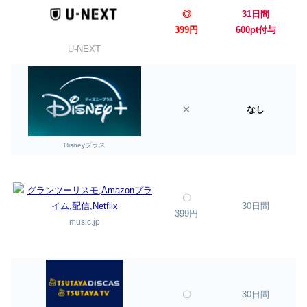
◎
31日間
399円
600pt付与
U-NEXT
×
なし
Disneyプラス
〇
30日間
399円
music.jp
〇
30日間