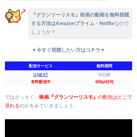
『グランツーリスモ』映画の動画を無料視聴
する方法はAmazonプライム・Netflix
なので
しょうか？
▼今すぐ視聴したい方はコチラ▼
配信サービス
無料期間
U-NEXT
31日間
有料配信中
600pt付与
ではさっそく、
映画『グランツーリスモ』
の配信はどこで
見れる
のかをみていきましょう。