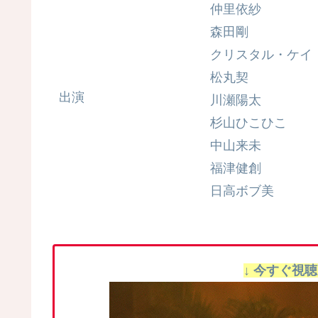
仲里依紗
森田剛
クリスタル・ケイ
松丸契
出演
川瀬陽太
杉山ひこひこ
中山来未
福津健創
日高ボブ美
↓ 今すぐ視