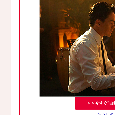
＞＞今すぐ”白
＞＞U-