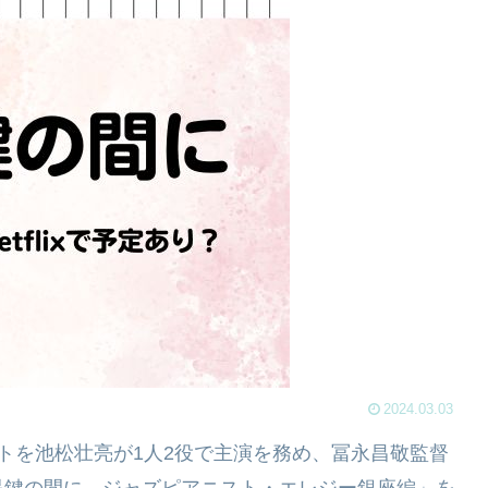
2024.03.03
トを池松壮亮が1人2役で主演を務め、冨永昌敬監督
黒鍵の間に ジャズピアニスト・エレジー銀座編」を