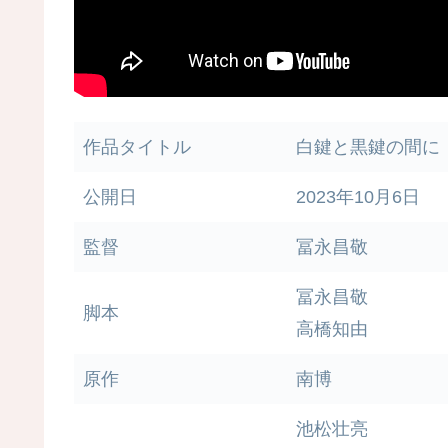
作品タイトル
白鍵と黒鍵の間に
公開日
2023年10月6日
監督
冨永昌敬
冨永昌敬
脚本
高橋知由
原作
南博
池松壮亮