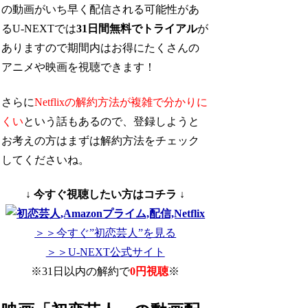
の動画がいち早く配信される可能性があ
るU-NEXTでは
31日間無料でトライアル
が
ありますので期間内はお得にたくさんの
アニメや映画を視聴できます！
さらに
Netflixの解約方法が複雑で分かりに
くい
という話もあるので、登録しようと
お考えの方はまずは解約方法をチェック
してくださいね。
↓ 今すぐ視聴したい方はコチラ ↓
＞＞今すぐ”初恋芸人”を見る
＞＞U-NEXT公式サイト
※31日以内の解約で
0円視聴
※