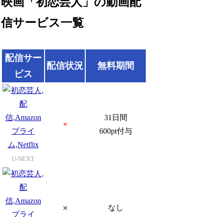
映画「初恋芸人」の動画配
信サービス一覧
配信サー
配信状況
無料期間
ビス
31日間
×
600pt付与
U-NEXT
×
なし