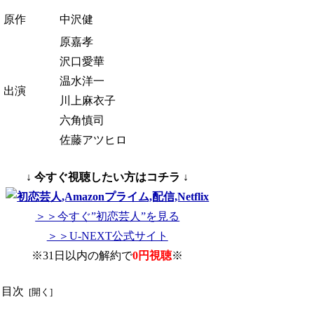
原作
中沢健
原嘉孝
沢口愛華
温水洋一
出演
川上麻衣子
六角慎司
佐藤アツヒロ
↓ 今すぐ視聴したい方はコチラ ↓
＞＞今すぐ”初恋芸人”を見る
＞＞U-NEXT公式サイト
※31日以内の解約で
0円視聴
※
目次