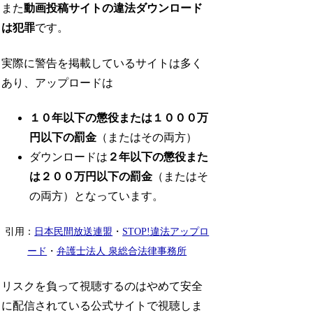
また
動画投稿サイトの違法ダウンロード
は犯罪
です。
実際に警告を掲載しているサイトは多く
あり、アップロードは
１０年以下の懲役または１０００万
円以下の罰金
（またはその両方）
ダウンロードは
２年以下の懲役また
は２００万円以下の罰金
（またはそ
の両方）となっています。
引用：
日本民間放送連盟
・
STOP!違法アップロ
ード
・
弁護士法人 泉総合法律事務所
リスクを負って視聴するのはやめて安全
に配信されている公式サイトで視聴しま