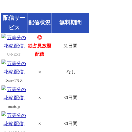
配信サー
配信状況
無料期間
ビス
◎
独占見放題
31日間
配信
U-NEXT
×
なし
Disneyプラス
×
30日間
music.jp
×
30日間