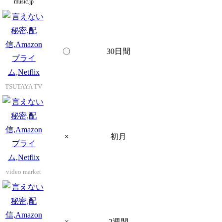
music.jp
〇
30日間
TSUTAYA TV
×
初月
video market
×
2週間