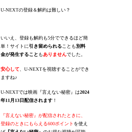
U-NEXTの登録＆解約は難しい？
いいえ、登録も解約も5分でできるほど簡
単！サイトに
引き留められる
ことも
別料
金が発生すること
も
ありません
でした。
安心して
、U-NEXTを視聴することができ
ますね♪
U-NEXTでは映画『言えない秘密』は
2024
年11月13日配信されます
！
『言えない秘密』が配信されたときに、
登録のときにもらえる600ポイント
を使え
ば
『言えない秘密』
のお得な視聴が可能