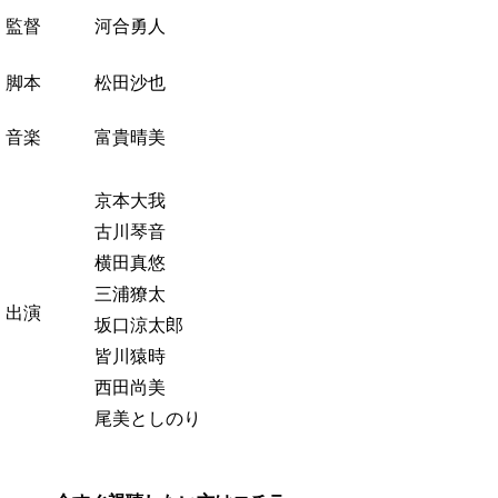
監督
河合勇人
脚本
松田沙也
音楽
富貴晴美
京本大我
古川琴音
横田真悠
三浦獠太
出演
坂口涼太郎
皆川猿時
西田尚美
尾美としのり