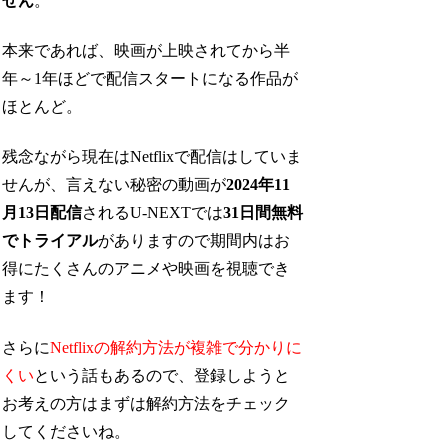
せん
。
本来であれば、映画が上映されてから半
年～1年ほどで配信スタートになる作品が
ほとんど。
残念ながら現在はNetflixで配信はしていま
せんが、言えない秘密の動画が
2024年11
月13日配信
されるU-NEXTでは
31日間無料
でトライアル
がありますので期間内はお
得にたくさんのアニメや映画を視聴でき
ます！
さらに
Netflixの解約方法が複雑で分かりに
くい
という話もあるので、登録しようと
お考えの方はまずは解約方法をチェック
してくださいね。