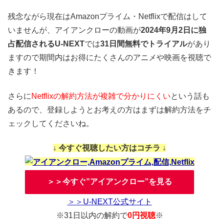
残念ながら現在はAmazonプライム・Netflixで配信はして
いませんが、アイアンクローの動画が
2024年9月2日に独
占配信されるU-NEXT
では
31日間無料でトライアル
があり
ますので期間内はお得にたくさんのアニメや映画を視聴で
きます！
さらに
Netflixの解約方法が複雑で分かりにくい
という話も
あるので、登録しようとお考えの方はまずは解約方法をチ
ェックしてくださいね。
↓ 今すぐ視聴したい方はコチラ ↓
＞＞今すぐ”アイアンクロー”を見る
＞＞U-NEXT公式サイト
※31日以内の解約で
0円視聴
※