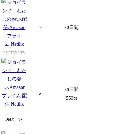
×
30日間
TSUTAYA TV
30日間
×
550pt
DMM TV