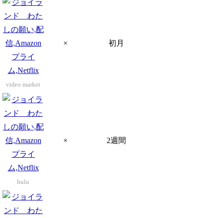
×
初月
video market
×
2週間
hulu