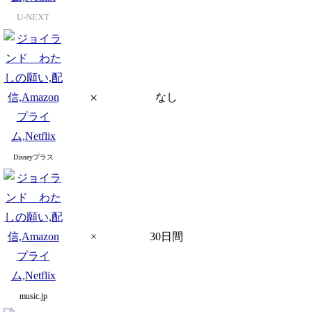
U-NEXT
×
なし
Disneyプラス
×
30日間
music.jp