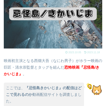
2023.10.05
2023.11.18
映画初主演となる西畑大吾（なにわ男子）がホラー映画の
巨匠・清水崇監督とタッグを組んだ
恐怖
映
画
『忌怪島/き
かいじま』
。
ここでは、
『忌怪島きかいじま』の配信はど
こで見れるのか
動画配信サイトを調査しまし
た。