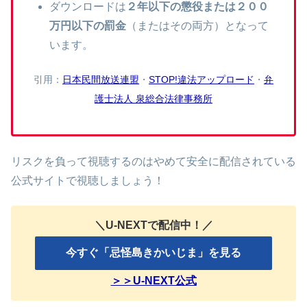
ダウンロードは
２年以下の懲役または２００
万円以下の罰金
（またはその両方）となって
います。
引用：
日本民間放送連盟
・
STOP!違法アップロード
・
弁
護士法人 泉総合法律事務所
リスクを負って視聴するのはやめて安全に配信されている
公式サイトで視聴しましょう！
＼U-NEXTで配信中！／
今すぐ「忌怪島きかいじま」を見る
＞＞U-NEXT公式