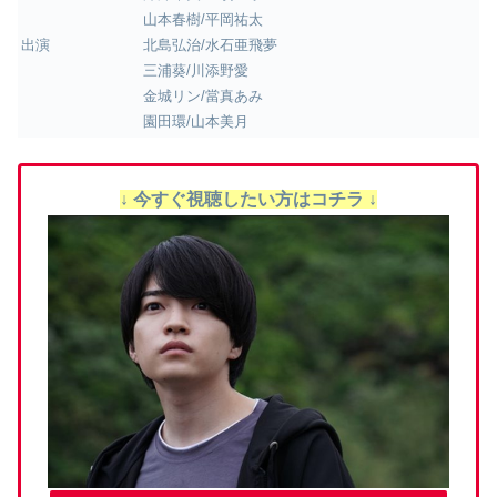
山本春樹/平岡祐太
出演
北島弘治/水石亜飛夢
三浦葵/川添野愛
金城リン/當真あみ
園田環/山本美月
↓ 今すぐ視聴したい方はコチラ ↓