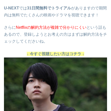
U-NEXT
では
31日間無料でトライアル
がありますので期間
内は無料でたくさんの映画やドラマを視聴できます！
さらに
Netflixの解約方法が複雑で分かりにくい
という話も
あるので、登録しようとお考えの方はまずは解約方法をチ
ェックしてくださいね。
↓ 今すぐ視聴したい方はコチラ ↓