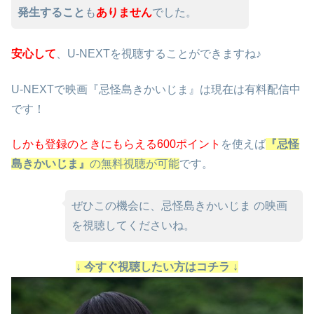
発生すること
も
ありません
でした。
安心して
、U-NEXTを視聴することができますね♪
U-NEXTで映画『忌怪島きかいじま』は現在は有料配信中
です！
しかも
登録のときにもらえる600ポイント
を使えば
『忌怪
島きかいじま』
の無料視聴が可能
です。
ぜひこの機会に、忌怪島きかいじま の映画
を視聴してくださいね。
↓ 今すぐ視聴したい方はコチラ ↓