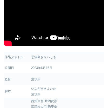
作品タイトル
忌怪島きかいじま
公開日
2023年6月16日
監督
清水崇
いながききよたか
脚本
清水崇
西畑大吾/片岡友彦
深澤未央/生駒里奈