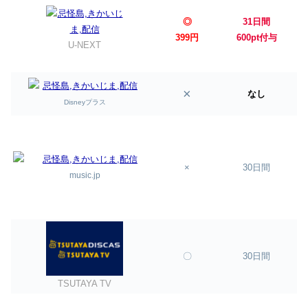
◎
31日間
399円
600pt付与
U-NEXT
×
なし
Disneyプラス
×
30日間
music.jp
〇
30日間
TSUTAYA TV