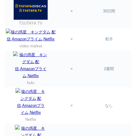
×
30日間
TSUTAYA TV
×
初月
video market
×
2週間
hulu
×
なし
Netflix