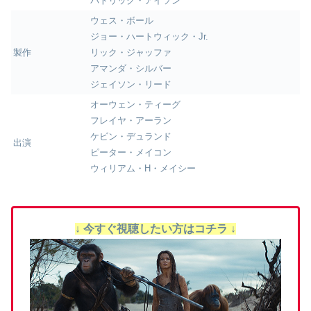
パトリック・アイソン
ウェス・ボール
ジョー・ハートウィック・Jr.
製作
リック・ジャッファ
アマンダ・シルバー
ジェイソン・リード
オーウェン・ティーグ
フレイヤ・アーラン
ケビン・デュランド
出演
ピーター・メイコン
ウィリアム・H・メイシー
↓ 今すぐ視聴したい方はコチラ ↓