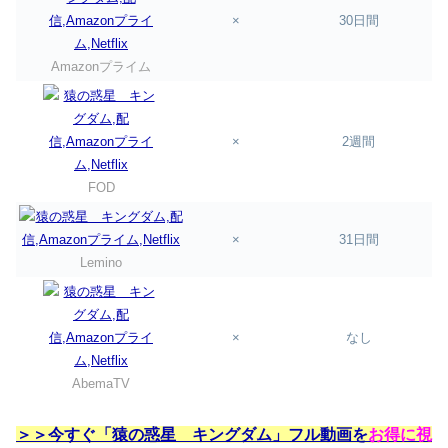
×
30日間
Amazonプライム
×
2週間
FOD
×
31日間
Lemino
×
なし
AbemaTV
＞＞今すぐ「猿の惑星 キングダム」フル動画を
お得に視