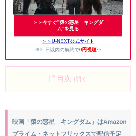
＞＞今すぐ”猿の惑星 キングダ
ム”を見る
＞＞U-NEXT公式サイト
※31日以内の解約で
0円視聴
※
目次
映画「猿の惑星 キングダム」はAmazon
プライム・ネットフリックスで配信予定