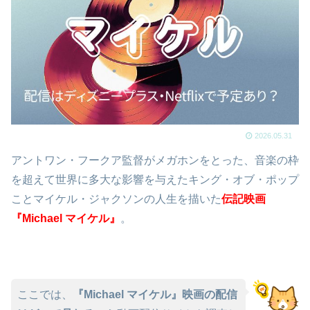
2026.05.31
アントワン・フークア監督がメガホンをとった、音楽の枠
を超えて世界に多大な影響を与えたキング・オブ・ポップ
ことマイケル・ジャクソンの人生を描いた
伝記映画
『Michael マイケル』
。
ここでは、
『Michael マイケル』映画の配信