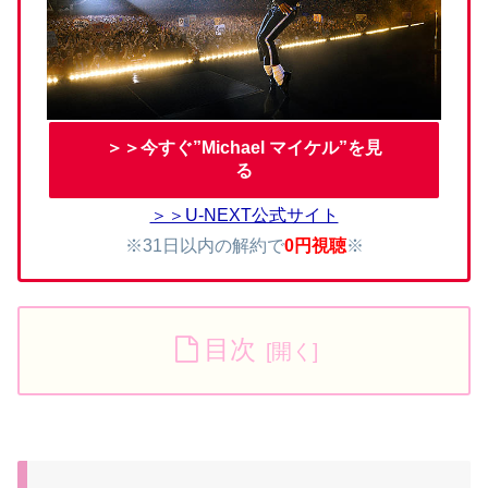
＞＞今すぐ”Michael マイケル”を見
る
＞＞U-NEXT公式サイト
※31日以内の解約で
0円視聴
※
目次