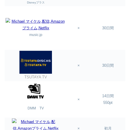
Disneyプラス
×
30日間
music.jp
×
30日間
TSUTAYA TV
14日間
×
550pt
DMM TV
×
初月