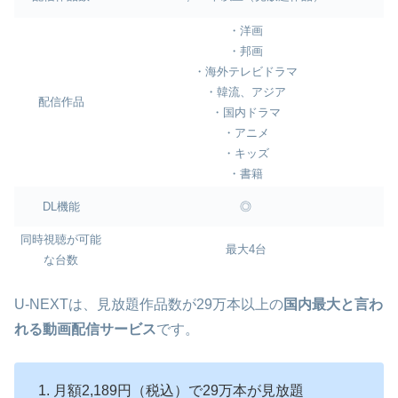
・洋画
・邦画
・海外テレビドラマ
・韓流、アジア
配信作品
・国内ドラマ
・アニメ
・キッズ
・書籍
DL機能
◎
同時視聴が可能
最大4台
な台数
U-NEXTは、見放題作品数が29万本以上の
国内最大と言わ
れる動画配信サービス
です。
月額2,189円（税込）で29万本が見放題