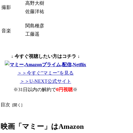
高野大樹
撮影
佐藤洋祐
関島種彦
音楽
工藤遥
↓ 今すぐ視聴したい方はコチラ ↓
＞＞今すぐ”マミー”を見る
＞＞U-NEXT公式サイト
※31日以内の解約で
0円視聴
※
目次
映画「マミー」はAmazon