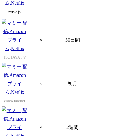
music.jp
×
30日間
TSUTAYA TV
×
初月
video market
×
2週間