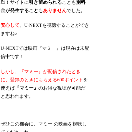
単！サイトに
引き留められる
ことも
別料
金が発生すること
も
ありません
でした。
安心して
、U-NEXTを視聴することができ
ますね♪
U-NEXTでは映画『マミー』は現在は未配
信中です！
しかし、『マミー』が配信されたとき
に、
登録のときにもらえる600ポイント
を
使えば
『マミー』
のお得な視聴が可能
だ
と思われます。
ぜひこの機会に、マミー の映画を視聴し