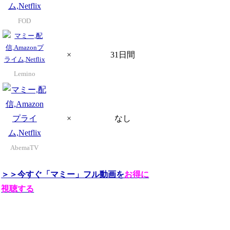
FOD
×
31日間
Lemino
×
なし
AbemaTV
＞＞今すぐ「マミー」フル動画を
お得に
視聴する