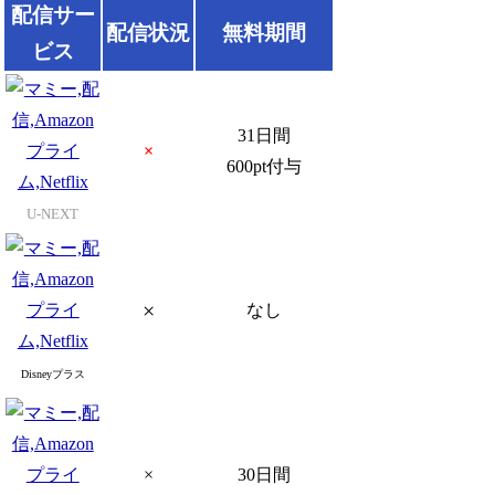
配信サー
配信状況
無料期間
ビス
31日間
×
600pt付与
U-NEXT
×
なし
Disneyプラス
×
30日間