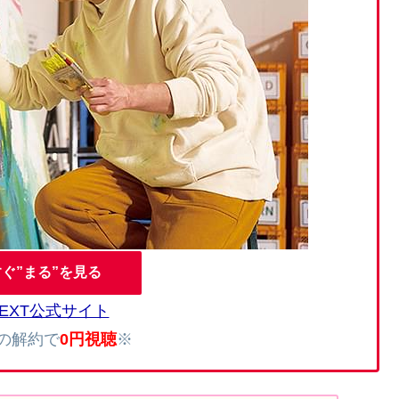
ぐ”まる”を見る
NEXT公式サイト
内の解約で
0円視聴
※