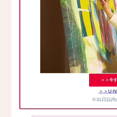
＞＞今す
＞＞U-
※31日以