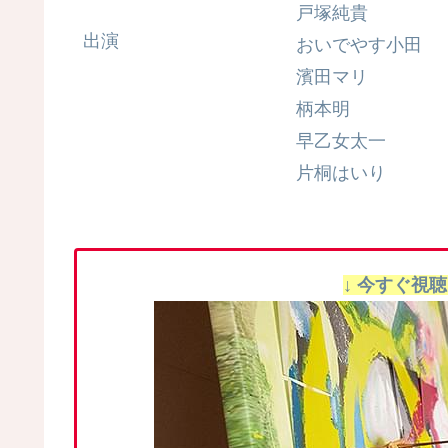
戸塚純貴
出演
おいでやす小田
濱田マリ
柄本明
早乙女太一
片桐はいり
↓ 今すぐ視