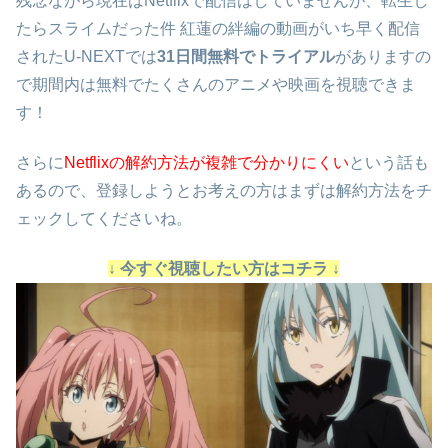
残念ながら現在はNetflixで配信はしていませんが、転生し
たらスライムだった件 紅蓮の絆編の動画がいち早く配信
されたU-NEXTでは
31日間無料でトライアル
がありますの
で期間内は無料でたくさんのアニメや映画を視聴できま
す！
さらに
Netflixの解約方法が複雑で分かりにくい
という話も
あるので、登録しようとお考えの方はまずは解約方法をチ
ェックしてくださいね。
↓ 今すぐ視聴したい方はコチラ ↓