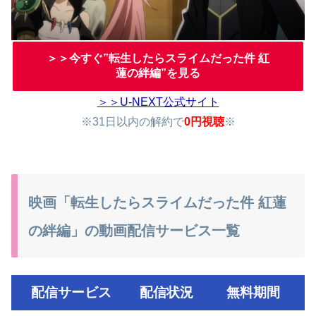
＞＞今すぐ”転生したらスライムだった件 紅
蓮の絆編”を見る
＞＞U-NEXT公式サイト
※31日以内の解約で
0円視聴
※
映画「転生したらスライムだった件 紅蓮
の絆編」の動画配信サービス一覧
配信サービス
配信状況
無料期間