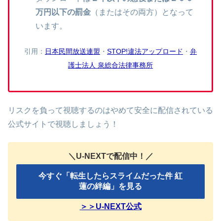
万円以下の罰金
（またはその両方）となって
います。
引用：
日本民間放送連盟
・
STOP!違法アップロード
・
弁
護士法人 泉総合法律事務所
リスクを負って視聴するのはやめて安全に配信されている
公式サイトで視聴しましょう！
＼U-NEXTで配信中！／
今すぐ「転生したらスライムだった件 紅
蓮の絆編」を見る
＞＞U-NEXT公式