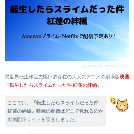
2023.10.02
2023.11.20
異世界転生作品先駆け的存在の大人気アニメの劇場版
映
画
『転生したらスライムだった件 紅蓮の絆編』
。
ここでは、
『転生したらスライムだった件
紅蓮の絆編』映画の配信はどこで見れるのか
動画配信サイトを調査しました。