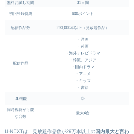
無料お試し期間
31日間
初回登録特典
600ポイント
配信作品数
290,000本以上（見放題作品）
・洋画
・邦画
・海外テレビドラマ
・韓流、アジア
配信作品
・国内ドラマ
・アニメ
・キッズ
・書籍
DL機能
◎
同時視聴が可能
最大4台
な台数
U-NEXTは、見放題作品数が29万本以上の
国内最大と言わ