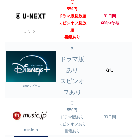
〇
550円
ドラマ版見放題
31日間
スピンオフ見放
600pt付与
題
U-NEXT
書籍あり
×
ドラマ版
あり
なし
スピンオ
Disneyプラス
フあり
〇
550円
ドラマ版あり
30日間
スピンオフあり
music.jp
書籍あり