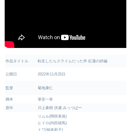
作品タイトル
転生したらスライムだった件 紅蓮の絆編
公開日
2022年11月25日
監督
菊地康仁
脚本
筆安一幸
原作
川上泰樹 伏瀬 みっつばー
リムル(岡咲美保)
ヒイロ(内田雄馬)
トワ(福本莉子)