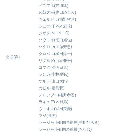
ベニマル(古川慎)
智慧之王(豊口めぐみ)
ヴェルドラ(前野智昭)
シュナ(千本木彩花)
シオン(M・A・O)
ソウエイ(江口拓也)
ハクロウ(大塚芳忠)
クロベエ(柳田淳一)
出演(声)
リグルド(山本兼平)
ゴブタ(泊明日菜)
ランガ(小林親弘)
ゲルド(山口太郎)
ガビル(福島潤)
ディアブロ(櫻井孝宏)
ラキュア(木村昴)
ヴィオレ(富田美憂)
フジ(世界)
ラージャ小亜国の鉱員(布川ひろき)
ラージャ小亜国の鉱員(みちお)