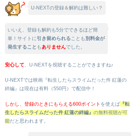
U-NEXTの登録＆解約は難しい？
いいえ、登録も解約も5分でできるほど簡
単！サイトに
引き留められる
ことも
別料金が
発生すること
も
ありません
でした。
安心して
、U-NEXTを視聴することができますね♪
U-NEXTでは映画『転生したらスライムだった件 紅蓮の
絆編』は現在は有料（550円）で配信中！
しかし、
登録のときにもらえる600ポイント
を使えば
『転
生したらスライムだった件 紅蓮の絆編』
の無料視聴が可
能
だと思われます。