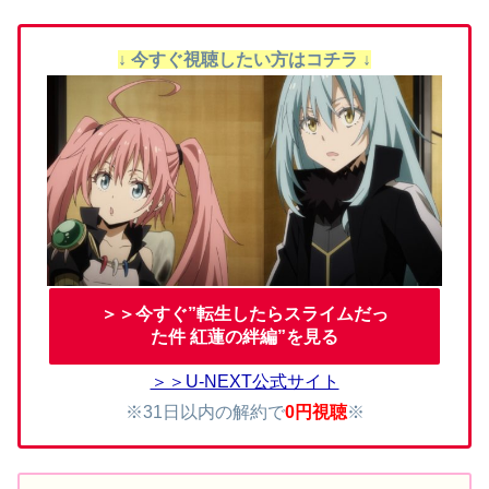
↓ 今すぐ視聴したい方はコチラ ↓
＞＞今すぐ”転生したらスライムだっ
た件 紅蓮の絆編”を見る
＞＞U-NEXT公式サイト
※31日以内の解約で
0円視聴
※