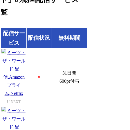
覧
配信サー
配信状況
無料期間
ビス
31日間
×
600pt付与
U-NEXT