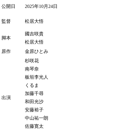
公開日
2025年10月24日
監督
松居大悟
國吉咲貴
脚本
松居大悟
原作
金原ひとみ
杉咲花
南琴奈
板垣李光人
くるま
加藤千尋
出演
和田光沙
安藤裕子
中山祐一朗
佐藤寛太