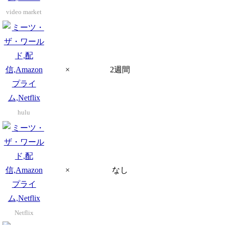
video market
×
2週間
hulu
×
なし
Netflix