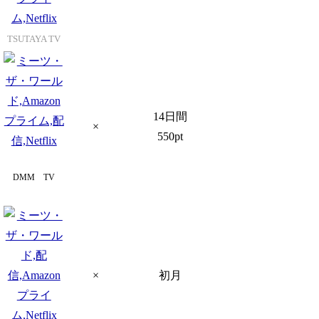
TSUTAYA TV
14日間
×
550pt
DMM TV
×
初月