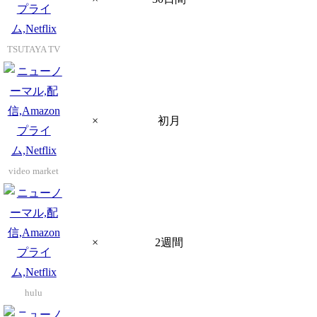
TSUTAYA TV
×
初月
video market
×
2週間
hulu