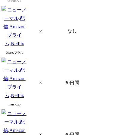
U-NEXT
×
なし
Disneyプラス
×
30日間
music.jp
×
30日間