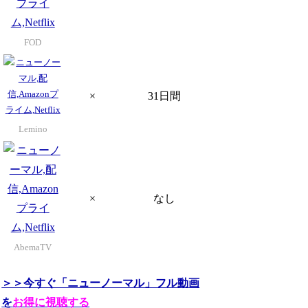
FOD
×
31日間
Lemino
×
なし
AbemaTV
＞＞今すぐ「ニューノーマル」フル動画
を
お得に視聴する