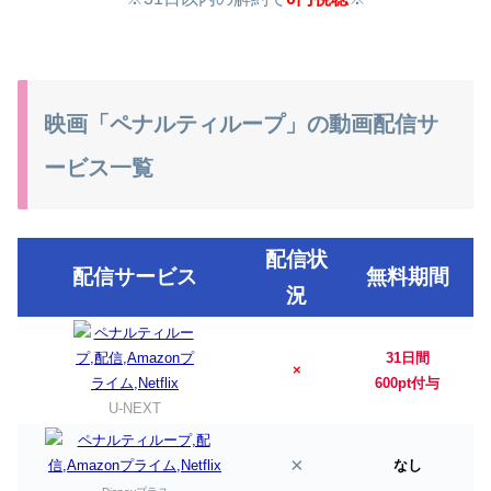
映画「ペナルティループ」の動画配信サ
ービス一覧
配信状
配信サービス
無料期間
況
31日間
×
600pt付与
U-NEXT
×
なし