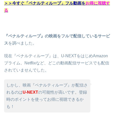
＞＞今すぐ「ペナルティループ」フル動画を
お得に視聴す
る
『ペナルティループ』の映画をフルで配信しているサービ
ス
を調べました。
現在『ペナルティループ』は、U-NEXTをはじめAmazon
プライム、Netflixなど、どこの動画配信サービスでも配信
されていませんでした。
しかし、映画『ペナルティループ』が配信さ
れるのは
U-NEXT
の可能性が高いです。登録
時のポイントを使ってお得に視聴できるか
も！