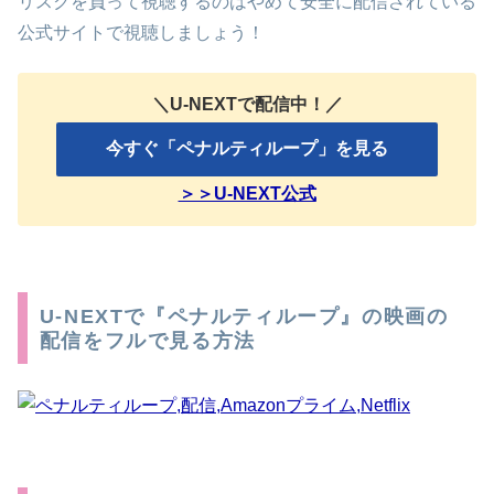
リスクを負って視聴するのはやめて安全に配信されている
公式サイトで視聴しましょう！
＼U-NEXTで配信中！／
今すぐ「ペナルティループ」を見る
＞＞U-NEXT公式
U-NEXTで『ペナルティループ』の映画の
配信をフルで見る方法