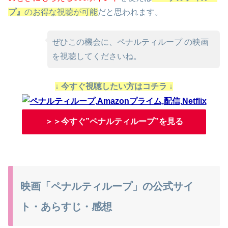
プ』
のお得な視聴が可能
だと思われます。
ぜひこの機会に、ペナルティループ の映画
を視聴してくださいね。
↓ 今すぐ視聴したい方はコチラ ↓
＞＞今すぐ”ペナルティループ”を見る
映画「ペナルティループ」の公式サイ
ト・あらすじ・感想