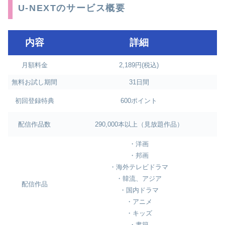
U-NEXTのサービス概要
内容
詳細
月額料金
2,189円(税込)
無料お試し期間
31日間
初回登録特典
600ポイント
配信作品数
290,000本以上（見放題作品）
・洋画
・邦画
・海外テレビドラマ
・韓流、アジア
配信作品
・国内ドラマ
・アニメ
・キッズ
・書籍