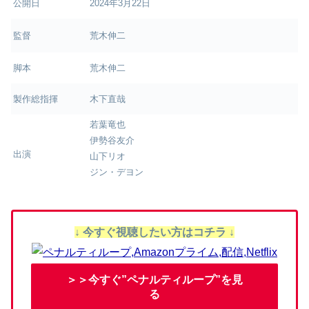
公開日
2024年3月22日
監督
荒木伸二
脚本
荒木伸二
製作総指揮
木下直哉
若葉竜也
伊勢谷友介
出演
山下リオ
ジン・デヨン
↓ 今すぐ視聴したい方はコチラ ↓
＞＞今すぐ”ペナルティループ”を見
る