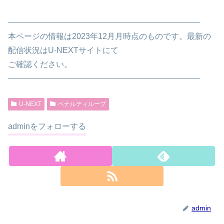
————————————————————————
本ページの情報は2023年12月月時点のものです。最新の
配信状況はU-NEXTサイトにて
ご確認ください。
————————————————————————
U-NEXT
ペナルティループ
adminをフォローする
admin