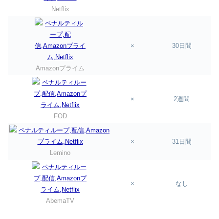
Netflix
×
30日間
Amazonプライム
×
2週間
FOD
×
31日間
Lemino
×
なし
AbemaTV