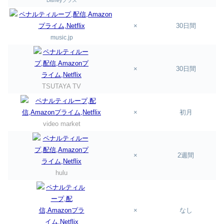
Disneyプラス
×
30日間
music.jp
×
30日間
TSUTAYA TV
×
初月
video market
×
2週間
hulu
×
なし