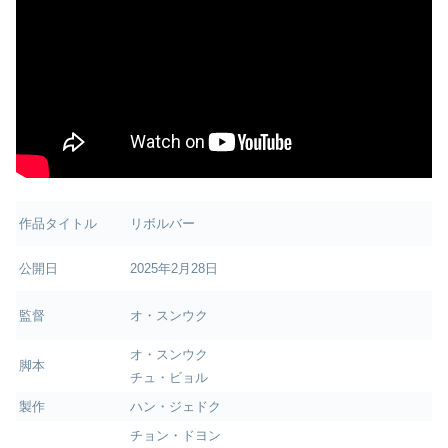
作品タイトル
リボルバー
公開日
2025年2月28日
監督
オ・スンウク
オ・スンウク
脚本
チュ・ビョル
製作
ハン・ジェドク
チョン・ドヨン