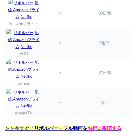
×
30日間
Amazonプライム
×
2週間
FOD
×
31日間
Lemino
×
なし
AbemaTV
＞＞今すぐ「リボルバー」フル動画を
お得に視聴する