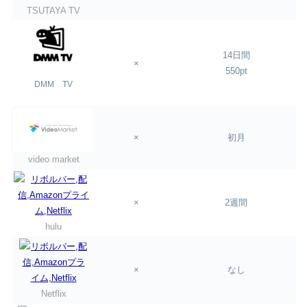
TSUTAYA TV
14日間
×
550pt
DMM TV
×
初月
video market
×
2週間
hulu
×
なし
Netflix