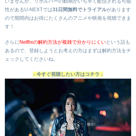
いませんが、リボルバーの動画がいち早く配信される可能
性があるU-NEXTでは
31日間無料でトライアル
があります
ので期間内はお得にたくさんのアニメや映画を視聴できま
す！
さらに
Netflixの解約方法が複雑で分かりにくい
という話も
あるので、登録しようとお考えの方はまずは解約方法をチ
ェックしてくださいね。
↓ 今すぐ視聴したい方はコチラ ↓