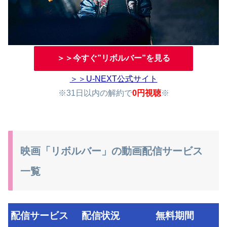
＞＞今すぐ”リボルバー”を見る
＞＞U-NEXT公式サイト
※31日以内の解約で
0円視聴
※
映画「リボルバー」の動画配信サービス
一覧
配信サービス
配信状況
無料期間