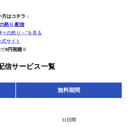
い方はコチラ ↓
神々の怒り～”を見る
T公式サイト
約で
0円視聴
※
配信サービス一覧
無料期間
31日間