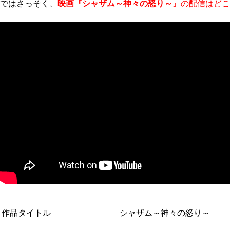
ではさっそく、
映画『シャザム～神々の怒り～』
の配信はどこ
作品タイトル
シャザム～神々の怒り～