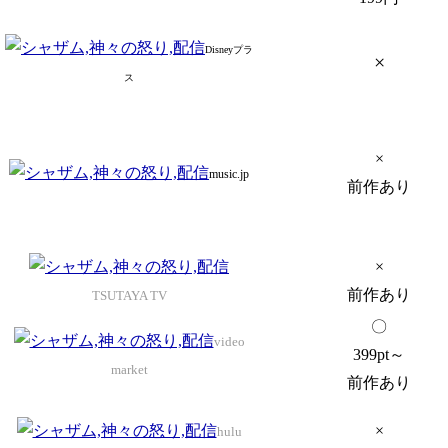
Disneyプラ
×
ス
×
music.jp
前作あり
×
前作あり
TSUTAYA TV
〇
video
399pt～
market
前作あり
×
hulu