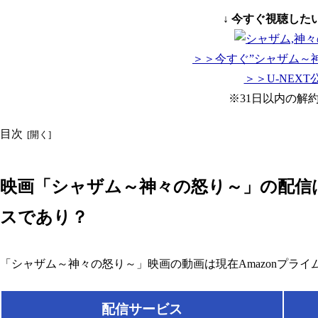
↓ 今すぐ視聴した
＞＞今すぐ”シャザム～
＞＞U-NEX
※31日以内の解
目次
映画「シャザム～神々の怒り～」の配信は
スであり？
「シャザム～神々の怒り～」映画の動画は現在Amazonプライムや
配信サービス