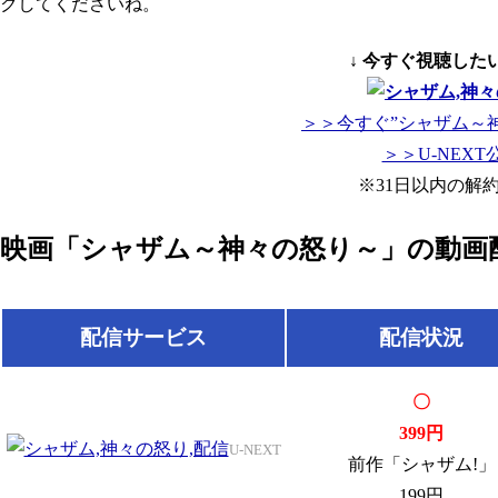
クしてくださいね。
↓ 今すぐ視聴した
＞＞今すぐ”シャザム～
＞＞U-NEX
※31日以内の解
映画「シャザム～神々の怒り～」の動画
配信サービス
配信状況
〇
399円
U-NEXT
前作「シャザム!」
199円