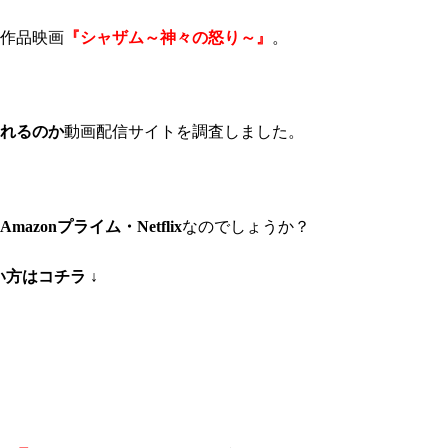
作品
映画
『シャザム～神々の怒り～』
。
れるのか
動画配信サイトを調査しました。
onプライム・Netflix
なのでしょうか？
い方はコチラ ↓