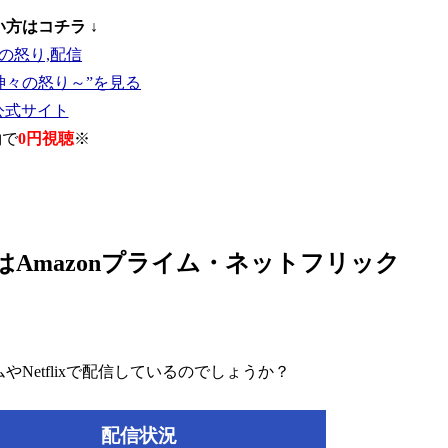
い方はコチラ ↓
神々の怒り～”を見る
T公式サイト
約で
0円視聴
※
Amazonプライム・ネットフリック
Netflixで配信しているのでしょうか？
配信状況