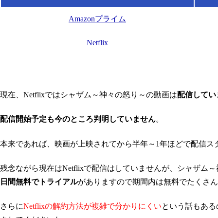
Amazonプライム
Netflix
現在、Netflixではシャザム～神々の怒り～の動画は
配信してい
配信開始予定も今のところ判明していません
。
本来であれば、映画が上映されてから半年～1年ほどで配信ス
残念ながら現在はNetflixで配信はしていませんが、シャザム
日間無料でトライアル
がありますので期間内は無料でたくさん
さらに
Netflixの解約方法が複雑で分かりにくい
という話もある