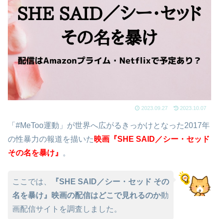
2023.09.27
2023.10.07
「#MeToo運動」が世界へ広がるきっかけとなった2017年
の性暴力の報道を描いた
映
画
『SHE SAID／シー・セッド
その名を暴け』
。
ここでは、
『SHE SAID／シー・セッド その
名を暴け』映画の配信はどこで見れるのか
動
画配信サイトを調査しました。