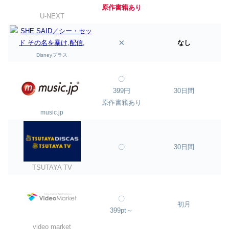
原作書籍あり
U-NEXT
×
なし
Disneyプラス
〇
399円
30日間
原作書籍あり
music.jp
〇
30日間
TSUTAYA TV
〇
初月
399pt～
video market