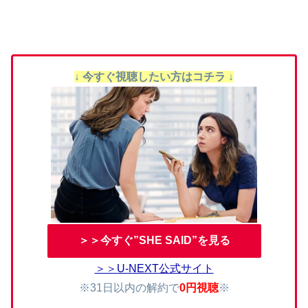
↓ 今すぐ視聴したい方はコチラ ↓
＞＞今すぐ”SHE SAID”を見る
＞＞U-NEXT公式サイト
※31日以内の解約で
0円視聴
※