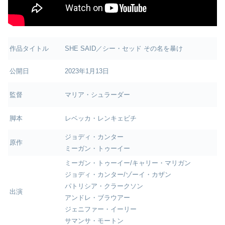
作品タイトル
SHE SAID／シー・セッド その名を暴け
公開日
2023年1月13日
監督
マリア・シュラーダー
脚本
レベッカ・レンキェビチ
ジョディ・カンター
原作
ミーガン・トゥーイー
ミーガン・トゥーイー/キャリー・マリガン
ジョディ・カンター/ゾーイ・カザン
パトリシア・クラークソン
出演
アンドレ・ブラウアー
ジェニファー・イーリー
サマンサ・モートン