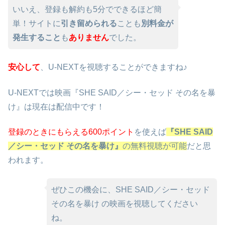
いいえ、登録も解約も5分でできるほど簡
単！サイトに
引き留められる
ことも
別料金が
発生すること
も
ありません
でした。
安心して
、U-NEXTを視聴することができますね♪
U-NEXTでは映画『SHE SAID／シー・セッド その名を暴
け』は現在は配信中です！
登録のときにもらえる600ポイント
を使えば
『SHE SAID
／シー・セッド その名を暴け』
の無料視聴が可能
だと思
われます。
ぜひこの機会に、SHE SAID／シー・セッド
その名を暴け の映画を視聴してください
ね。