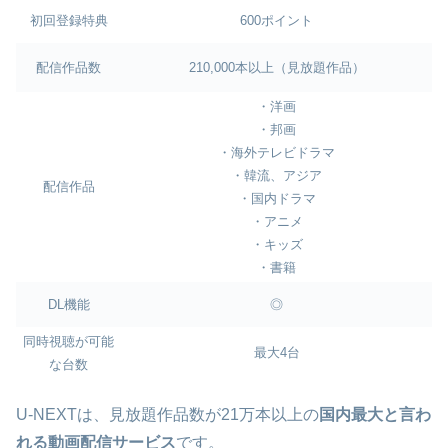
初回登録特典
600ポイント
配信作品数
210,000本以上（見放題作品）
・洋画
・邦画
・海外テレビドラマ
・韓流、アジア
配信作品
・国内ドラマ
・アニメ
・キッズ
・書籍
DL機能
◎
同時視聴が可能
最大4台
な台数
U-NEXTは、見放題作品数が21万本以上の
国内最大と言わ
れる動画配信サービス
です。