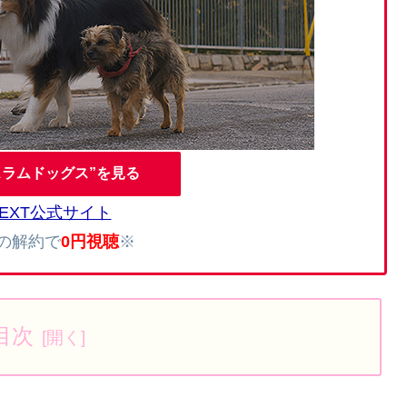
スラムドッグス”を見る
NEXT公式サイト
内の解約で
0円視聴
※
目次