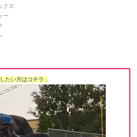
ックス
ャー
ク
ン
聴したい方はコチラ ↓