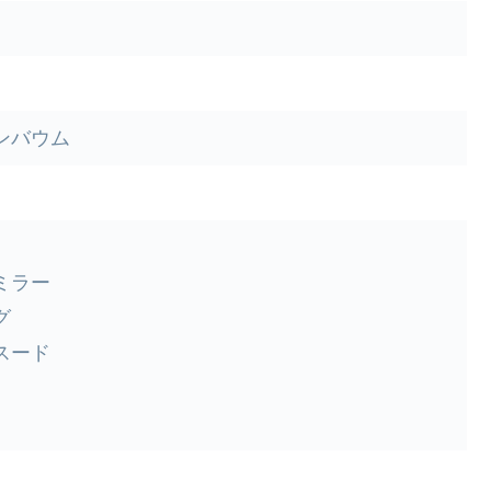
ンバウム
ミラー
グ
スード