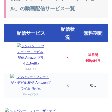
ル」の動画配信サービス一覧
配信状
配信サービス
無料期間
況
31日間
×
600pt付与
U-NEXT
×
なし
Disneyプラス