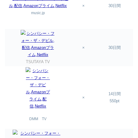
×
30日間
music.jp
×
30日間
TSUTAYA TV
14日間
×
550pt
DMM TV