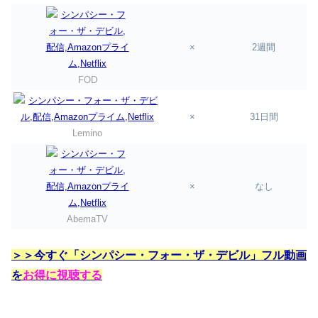
×
2週間
FOD
×
31日間
Lemino
×
なし
AbemaTV
＞＞今すぐ「シンパシー・フォー・ザ・デビル」フル動画
を
お得に視聴する